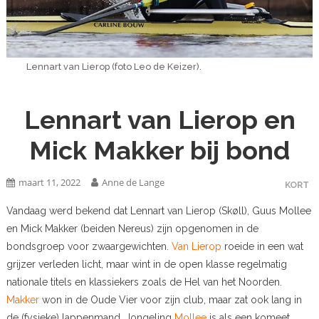
Lennart van Lierop (foto Leo de Keizer).
Lennart van Lierop en
Mick Makker bij bond
maart 11, 2022
Anne de Lange
KORT
Vandaag werd bekend dat Lennart van Lierop (Skøll), Guus Mollee
en Mick Makker (beiden Nereus) zijn opgenomen in de
bondsgroep voor zwaargewichten.
Van Lierop
roeide in een wat
grijzer verleden licht, maar wint in de open klasse regelmatig
nationale titels en klassiekers zoals de Hel van het Noorden.
Makker
won in de Oude Vier voor zijn club, maar zat ook lang in
de (fysieke) lappenmand. Jongeling
Mollee
is als een komeet