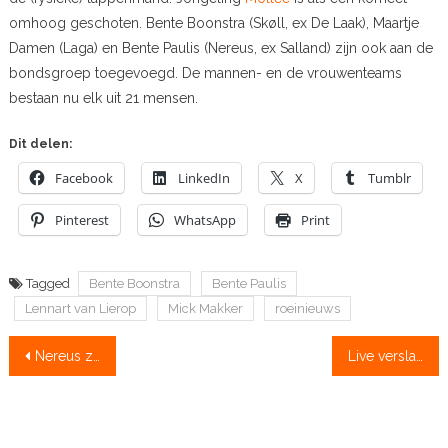
omhoog geschoten. Bente Boonstra (Skøll, ex De Laak), Maartje
Damen (Laga) en Bente Paulis (Nereus, ex Salland) zijn ook aan de
bondsgroep toegevoegd. De mannen- en de vrouwenteams
bestaan nu elk uit 21 mensen.
Dit delen:
Facebook
LinkedIn
X
Tumblr
Pinterest
WhatsApp
Print
Tagged
Bente Boonstra
Bente Paulis
Lennart van Lierop
Mick Makker
roeinieuws
Bericht
Nereus zwaar favoriet bij eigen vierkamp
Live verslag: razende reporters!
navigatie