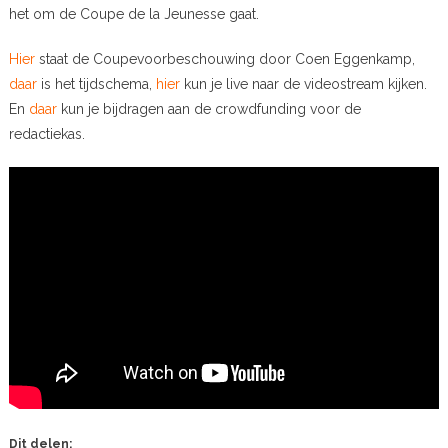
het om de Coupe de la Jeunesse gaat.
Hier
staat de Coupevoorbeschouwing door Coen Eggenkamp,
daar
is het tijdschema,
hier
kun je live naar de videostream kijken.
En
daar
kun je bijdragen aan de crowdfunding voor de
redactiekas.
Dit delen: