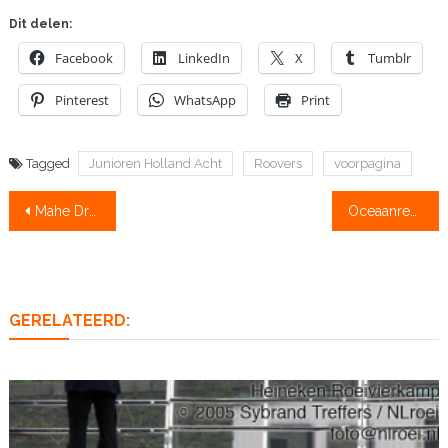
Dit delen:
Facebook
LinkedIn
X
Tumblr
Pinterest
WhatsApp
Print
Tagged
Junioren Holland Acht
Roovers
voorpagina
Bericht
Mahe Drysdale verliest van gelegenheidsskiffeur
Oceaanrecords voor Britse vrouwen
navigatie
GERELATEERD: