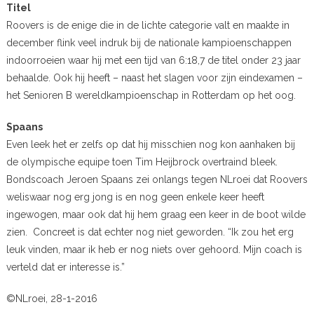
Titel
Roovers is de enige die in de lichte categorie valt en maakte in
december flink veel indruk bij de nationale kampioenschappen
indoorroeien waar hij met een tijd van 6:18,7 de titel onder 23 jaar
behaalde. Ook hij heeft – naast het slagen voor zijn eindexamen –
het Senioren B wereldkampioenschap in Rotterdam op het oog.
Spaans
Even leek het er zelfs op dat hij misschien nog kon aanhaken bij
de olympische equipe toen Tim Heijbrock overtraind bleek.
Bondscoach Jeroen Spaans zei onlangs tegen NLroei dat Roovers
weliswaar nog erg jong is en nog geen enkele keer heeft
ingewogen, maar ook dat hij hem graag een keer in de boot wilde
zien. Concreet is dat echter nog niet geworden. “Ik zou het erg
leuk vinden, maar ik heb er nog niets over gehoord. Mijn coach is
verteld dat er interesse is.”
©NLroei, 28-1-2016