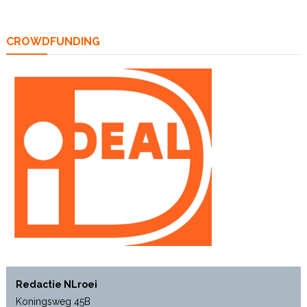
CROWDFUNDING
Redactie NLroei
Koningsweg 45B