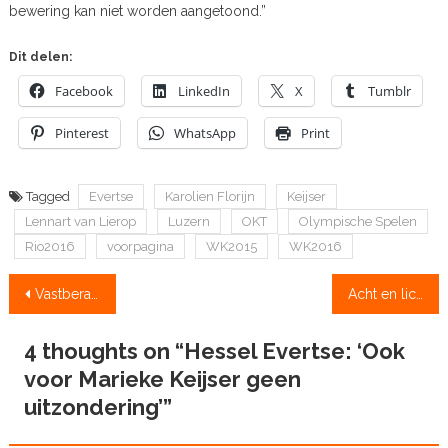
bewering kan niet worden aangetoond.”
Dit delen:
Facebook
LinkedIn
X
Tumblr
Pinterest
WhatsApp
Print
Tagged
Evertse
Karolien Florijn
Keijser
Lennart van Lierop
Luzern
OKT
Olympische Spelen
Rio2016
voorpagina
WK2015
WK2016
Bericht
Vastberaden Verdonkschot: “Een boegbal voorsprong is voldoende”
Acht en lichte dubbel op koers bij OKT
navigatie
4 thoughts on “
Hessel Evertse: ‘Ook
voor Marieke Keijser geen
uitzondering’
”