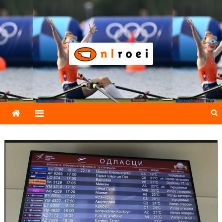
Skip
to
content
NLroei
Roeinieuws Nieuws en achtergronden over roeien