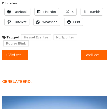
Dit delen:
Facebook
LinkedIn
X
Tumblr
Pinterest
WhatsApp
Print
Tagged
Hessel Evertse
NL Sporter
Rogier Blink
Bericht
Vlot verdwenen, waarschijnlijk gestolen
Jaarlijkse afschrijving NLroei valt ongeveer nu, doe mee!
navigatie
GERELATEERD: