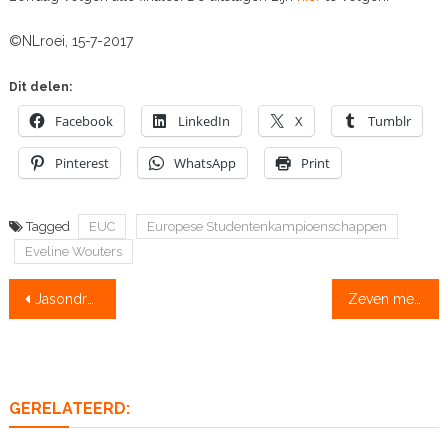
©NLroei, 15-7-2017
Dit delen:
Facebook
LinkedIn
X
Tumblr
Pinterest
WhatsApp
Print
Tagged
EUC
Europese Studentenkampioenschappen
Eveline Wouters
Bericht
Jasondrama: onderzoeksrapport brengt schipbreuk in kaart
Zeven medailles bij Europese universiteitskampioenschappen
navigatie
GERELATEERD: