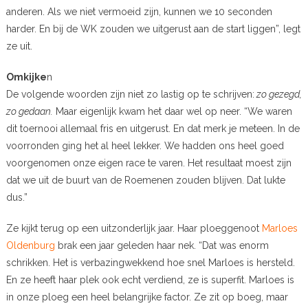
anderen. Als we niet vermoeid zijn, kunnen we 10 seconden
harder. En bij de WK zouden we uitgerust aan de start liggen”, legt
ze uit.
Omkijke
n
De volgende woorden zijn niet zo lastig op te schrijven:
zo gezegd,
zo gedaan.
Maar eigenlijk kwam het daar wel op neer. “We waren
dit toernooi allemaal fris en uitgerust. En dat merk je meteen. In de
voorronden ging het al heel lekker. We hadden ons heel goed
voorgenomen onze eigen race te varen. Het resultaat moest zijn
dat we uit de buurt van de Roemenen zouden blijven. Dat lukte
dus.”
Ze kijkt terug op een uitzonderlijk jaar. Haar ploeggenoot
Marloes
Oldenburg
brak een jaar geleden haar nek. “Dat was enorm
schrikken. Het is verbazingwekkend hoe snel Marloes is hersteld.
En ze heeft haar plek ook echt verdiend, ze is superfit. Marloes is
in onze ploeg een heel belangrijke factor. Ze zit op boeg, maar