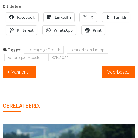
Dit delen:
Facebook
LinkedIn
X
Tumblr
Pinterest
WhatsApp
Print
Tagged
Hermijntje Drenth
Lennart van Lierop
Veronique Meester
WK 2023
Bericht
Mannendubbelvier pakt derde wereldtitel voor Nederland!
Voorbeschouwing: op de slotdag gaat Oranje XXL ten strijde, eerste A-finale om 13.39 u
navigatie
GERELATEERD: