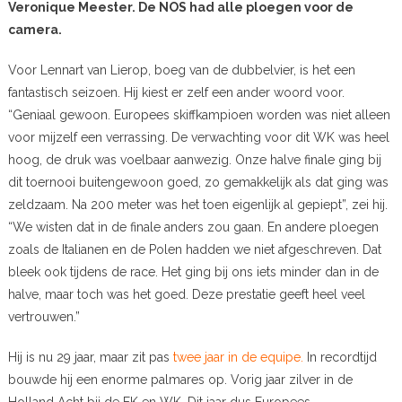
Veronique Meester. De NOS had alle ploegen voor de
camera.
Voor Lennart van Lierop, boeg van de dubbelvier, is het een
fantastisch seizoen. Hij kiest er zelf een ander woord voor.
“Geniaal gewoon. Europees skiffkampioen worden was niet alleen
voor mijzelf een verrassing. De verwachting voor dit WK was heel
hoog, de druk was voelbaar aanwezig. Onze halve finale ging bij
dit toernooi buitengewoon goed, zo gemakkelijk als dat ging was
zeldzaam. Na 200 meter was het toen eigenlijk al gepiept”, zei hij.
“We wisten dat in de finale anders zou gaan. En andere ploegen
zoals de Italianen en de Polen hadden we niet afgeschreven. Dat
bleek ook tijdens de race. Het ging bij ons iets minder dan in de
halve, maar toch was het goed. Deze prestatie geeft heel veel
vertrouwen.”
Hij is nu 29 jaar, maar zit pas
twee jaar in de equipe.
In recordtijd
bouwde hij een enorme palmares op. Vorig jaar zilver in de
Holland Acht bij de EK en WK. Dit jaar dus Europees