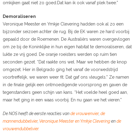
omkijken gaat niet zo goed.Dat kan ik ook vanaf plek twee.”
Demoraliseren
Veronique Meester en Ymkje Clevering hadden ook al zo een
bijzonder seizoen achter de rug. Bij de EK waren ze hard voorbij
gepaald door de Roemenen. De Australiërs waren overgevlogen
om ze bij de Koninklijke in hun eigen habitat te demoraliseren, dat
lukte ze vrij goed. De oranje roeisters werden op ruim tien
seconden gezet. “Dat raakte ons wel. Maar we hebben de knop
omgezet. Hier in Belgrado ging het vanaf de voorwedstrijd
voortreffelijk, we waren weer fit. Dat gaf ons vleugels.” Ze namen
in de finale gelijk een ontmoedigende voorsprong en gaven de
tegenstanders geen schijn van kans. “Het voelde heel goed aan,
maar het ging in een waas voorbij. En nu gaan we het vieren.”
De NOS heeft de eerste reacties van
de vrouwenvier
,
de
mannendubbelvier
,
Veronique Meester en Ymkje Clevering
en
de
vrouwendubbelvier.