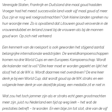
Verenigde Staten, Frankrijk en Duitsland drie maal goud haalden.
Vroeger had het meest succesvolle land vaak vijf maal goud of meer.
Dus zijn er nog wel roeigrootmachten? Ook kleine landen spreken nu
hun woordje mee. Zo is opvallend dat Litouwen goud veroverde in de
vrouwendubbel en Ierland zowel bij de vrouwen als bij de mannen
goud won. Op zich niet verkeerd.
Een kenmerk van de roeisport is ook geworden het stijgend aantal
belangrijke internationale wedstrijden. De wereldkampioenschappen
komen na drie World Cups en een Europees Kampioenschap. Wordt
die kalender niet te vol? Elke keer moet er worden gepiekt en lijkt het
alsof het al de WK is. Wordt daarmee niet overdreven? De ene keer
denk je bij een World Cup, dat wordt goud op de WK straks en een
volgende keer denk je van dezelfde ploeg, een medaille zit er niet in.
Wat zou het toch jammer zijn als er straks echt geen grootmachten
meer zijn, juist nu Nederland een tijd op weg leek – het wat de
prestaties betreft – te worden. En een blije zin tot slot, drie van de vijf