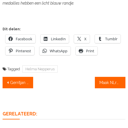
medailles hebben een licht blauw randje.
Dit delen:
Facebook
LinkedIn
X
Tumblr
Pinterest
WhatsApp
Print
Tagged
Helma Nepperus
Bericht
Gerritjan Eggenkamp is penningmeester van FISA
Maak NLroeiTV mede mogelijk!
navigatie
GERELATEERD: