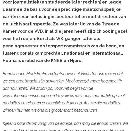
voor journalistiek (en studeerde later rechten) en legde
daarmee de basis voor een prachtige maatschappelijke
carrière: van belastinginspecteur tot en met directeur van
de luchtvaartinspectie. Ze was later lid van de Tweede
Kamer voor de VVD. In al die jaren heeft zij zich ook ingezet
voor het roeien. Eerst als WK-ganger, later als
penningmeester en topsportcommissaris van de bond, en
tussendoor als kamprechter. nationaal en internationaal.
Helma is erelid van de KNRB en Njord.
Bondscoach Mark Emke zei laatst over het Nederlandse roeien dat
we een grootmacht zijn geworden. Mooi gezegd, maar hoe moet ik
dat nou lezen? We staan pal voor het begin van de
wereldkampioenschappen in Plovdiv en we hopen natuurlijk op veel
medailles en rekenen er eigenlijk ook wel op. Als we die medailles
winnen kunnen we ons als grootmacht beschouwen.
Kijkend naar de omvang van de equipe, dan mag die er ook wezen. We
doen anders dan vroeger bijna in alle nummers mee en gelukkig ook