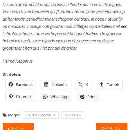
De term grootmacht is dus op verschillende manieren uit te leggen.
Voor een die om toproeien geeft, staan natuurlijk de verrichtingen op
de komende wereldkampioenschappen centraal. Ik hoop natuurlijk
op medailles, hopelijk ook goud en ook stilletjes op medailles met een
lichtblauw tintje. Laten we hopen dat het gaat lukken. De groei van
het roeien heeft zeker bijgedragen aan de successen en de ene
grootmacht kan dus niet zonder de ander.
Helma Neppérus
Dit delen:
Facebook
LinkedIn
X
Tumblr
Pinterest
WhatsApp
Print
Tagged
Helma Nepperus
WK 2018
Bericht
WK 2018 start, races live te volgen
WK18: Stuntteam Keijser & Van Sprang verrast, ook zichzelf