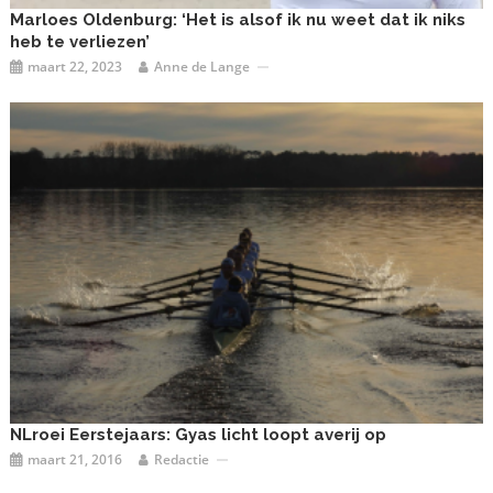
Marloes Oldenburg: ‘Het is alsof ik nu weet dat ik niks
heb te verliezen’
maart 22, 2023
Anne de Lange
NLroei Eerstejaars: Gyas licht loopt averij op
maart 21, 2016
Redactie