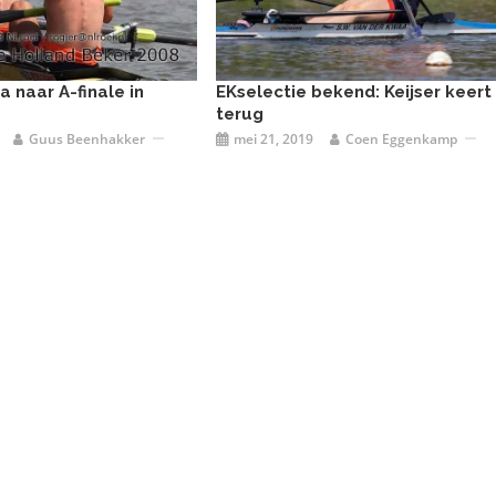
 naar A-finale in
EKselectie bekend: Keijser keert
terug
Guus Beenhakker
mei 21, 2019
Coen Eggenkamp