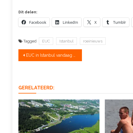
Dit delen:
Facebook
LinkedIn
X
Tumblr
Tagged
EUC
Istanbul
roeinieuws
Bericht
EUC in Istanbul vandaag van start
navigatie
GERELATEERD: