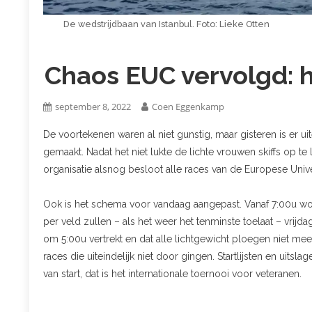
De wedstrijdbaan van Istanbul. Foto: Lieke Otten
Chaos EUC vervolgd: h
september 8, 2022
Coen Eggenkamp
De voortekenen waren al niet gunstig, maar gisteren is er u
gemaakt. Nadat het niet lukte de lichte vrouwen skiffs op t
organisatie alsnog besloot alle races van de Europese Uni
Ook is het schema voor vandaag aangepast. Vanaf 7:00u wor
per veld zullen – als het weer het tenminste toelaat – vrijd
om 5:00u vertrekt en dat alle lichtgewicht ploegen niet m
races die uiteindelijk niet door gingen. Startlijsten en uitslag
van start, dat is het internationale toernooi voor veteranen.