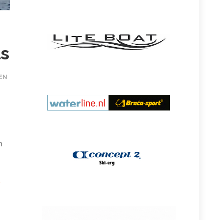
ls
EN
n
a