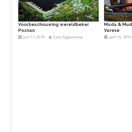
Voorbeschouwing wereldbeker
Muda & Muda
Poznan
Varese
juni 17, 2016
Coen Eggenkamp
april 16, 2016