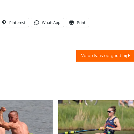
Pinterest
WhatsApp
Print
Volop kans op goud bij EUC vandaag