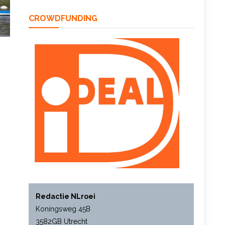
CROWDFUNDING
Redactie NLroei
Koningsweg 45B
3582GB Utrecht