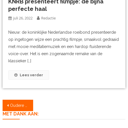
KNRB presenteert filmpje: de bijna
perfecte haal
juli 26, 2022
Redactie
Nieuw: de koninklijke Nederlandse roeibond presenteerde
op ingetogen wijze een prachtig filmpje, smaakvol gedraaid
met mooie meditatiemuziek en een hardop fluisterende
voice-over. Het is een zogenaamde remake van de
klassieker […]
Lees verder
Berichtennavigatie
Oudere berichten
MET DANK AAN: