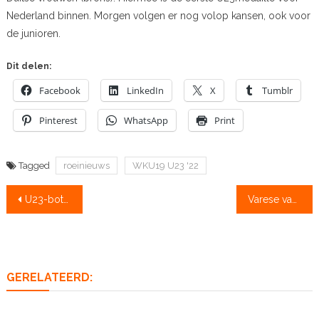
Nederland binnen. Morgen volgen er nog volop kansen, ook voor
de junioren.
Dit delen:
Facebook
LinkedIn
X
Tumblr
Pinterest
WhatsApp
Print
Tagged
roeinieuws
WKU19 U23 '22
Bericht
U23-boten aan goede kant van de streep, vandaag eerste finale
Varese vandaag: kans op minstens 2 U23-medailles, eerste A-finale om 14:24u
navigatie
GERELATEERD: