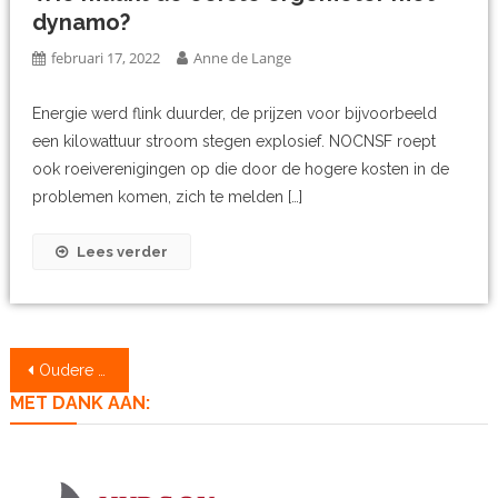
dynamo?
februari 17, 2022
Anne de Lange
Energie werd flink duurder, de prijzen voor bijvoorbeeld
een kilowattuur stroom stegen explosief. NOCNSF roept
ook roeiverenigingen op die door de hogere kosten in de
problemen komen, zich te melden […]
Lees verder
Berichtennavigatie
Oudere berichten
MET DANK AAN: