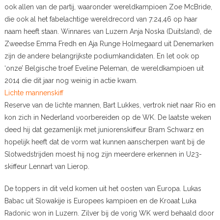
ook allen van de partij, waaronder wereldkampioen Zoe McBride,
die ook al het fabelachtige wereldrecord van 7:24,46 op haar
naam heeft staan. Winnares van Luzern Anja Noska (Duitsland), de
Zweedse Emma Fredh en Aja Runge Holmegaard uit Denemarken
zijn de andere belangrijkste podiumkandidaten. En let ook op
‘onze’ Belgische troef Eveline Peleman, de wereldkampioen uit
2014 die dit jaar nog weinig in actie kwam.
Lichte mannenskiff
Reserve van de lichte mannen, Bart Lukkes, vertrok niet naar Rio en
kon zich in Nederland voorbereiden op de WK. De laatste weken
deed hij dat gezamenlijk met juniorenskiffeur Bram Schwarz en
hopelijk heeft dat de vorm wat kunnen aanscherpen want bij de
Slotwedstrijden moest hij nog zijn meerdere erkennen in U23-
skiffeur Lennart van Lierop.
De toppers in dit veld komen uit het oosten van Europa. Lukas
Babac uit Slowakije is Europees kampioen en de Kroaat Luka
Radonic won in Luzern. Zilver bij de vorig WK werd behaald door