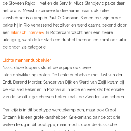
de Sloveen Rajko Hrvat en de Serviër Milos Stanojevic pakte daar
het brons. Meest inspirerende deelname maar ook zeker
kanshebber is olympiër Paul O’Donovan. Samen met zijn broer
pakte hij in Rio verrassend het zilver en werd daarna bekend door
een
hilarisch interview
. In Rotterdam wacht hem een zware
uitdaging, want de Ier start een dubbel toernooi en komt ook uit in
de onder 23-categorie.
Lichte mannendubbelvier
Naast deze toppers stuurt de equipe ook twee
talentontwikkelingsboten. De lichte dubbelvier met Just van der
Endt, Berend Mortier, Sander van Dijk en Ward van Zeijl kwam bij
de Holland Beker en in Poznan al in actie en weet dat het enkele
van de twaalf ingeschreven boten zoals de Zweden kan hebben.
Frankrijk is in dit boottype wereldkampioen, maar ook Groot-
Brittannië is een grote kanshebber. Griekenland trainde tot drie
weken terug in dit boottype, maar mocht door de Russische