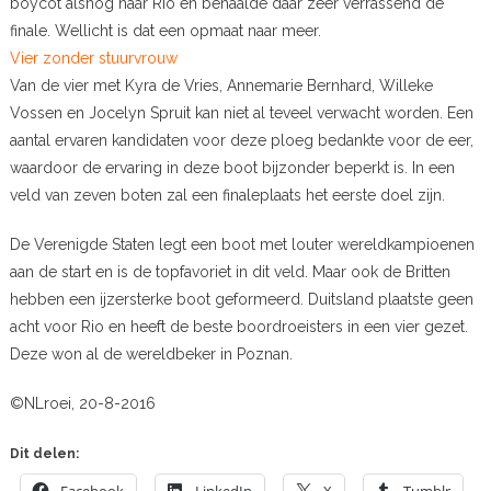
boycot alsnog naar Rio en behaalde daar zeer verrassend de
finale. Wellicht is dat een opmaat naar meer.
Vier zonder stuurvrouw
Van de vier met Kyra de Vries, Annemarie Bernhard, Willeke
Vossen en Jocelyn Spruit kan niet al teveel verwacht worden. Een
aantal ervaren kandidaten voor deze ploeg bedankte voor de eer,
waardoor de ervaring in deze boot bijzonder beperkt is. In een
veld van zeven boten zal een finaleplaats het eerste doel zijn.
De Verenigde Staten legt een boot met louter wereldkampioenen
aan de start en is de topfavoriet in dit veld. Maar ook de Britten
hebben een ijzersterke boot geformeerd. Duitsland plaatste geen
acht voor Rio en heeft de beste boordroeisters in een vier gezet.
Deze won al de wereldbeker in Poznan.
©NLroei, 20-8-2016
Dit delen:
Facebook
LinkedIn
X
Tumblr