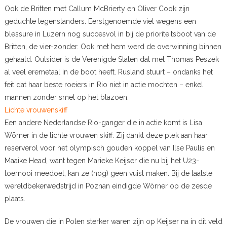
Ook de Britten met Callum McBrierty en Oliver Cook zijn
geduchte tegenstanders. Eerstgenoemde viel wegens een
blessure in Luzern nog succesvol in bij de prioriteitsboot van de
Britten, de vier-zonder. Ook met hem werd de overwinning binnen
gehaald. Outsider is de Verenigde Staten dat met Thomas Peszek
al veel eremetaal in de boot heeft. Rusland stuurt – ondanks het
feit dat haar beste roeiers in Rio niet in actie mochten – enkel
mannen zonder smet op het blazoen.
Lichte vrouwenskiff
Een andere Nederlandse Rio-ganger die in actie komt is Lisa
Wörner in de lichte vrouwen skiff. Zij dankt deze plek aan haar
reserverol voor het olympisch gouden koppel van Ilse Paulis en
Maaike Head, want tegen Marieke Keijser die nu bij het U23-
toernooi meedoet, kan ze (nog) geen vuist maken. Bij de laatste
wereldbekerwedstrijd in Poznan eindigde Wörner op de zesde
plaats.
De vrouwen die in Polen sterker waren zijn op Keijser na in dit veld