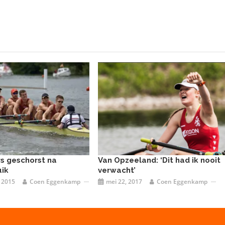
rs geschorst na
Van Opzeeland: ‘Dit had ik nooit
ik
verwacht’
 2015
Coen Eggenkamp
mei 22, 2017
Coen Eggenkamp