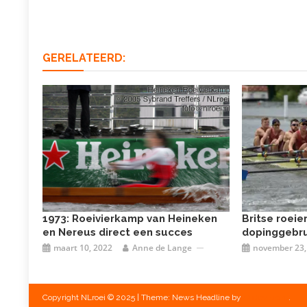
GERELATEERD:
1973: Roeivierkamp van Heineken
Britse roeie
en Nereus direct een succes
dopinggebru
maart 10, 2022
Anne de Lange
november 23,
Copyright NLroei © 2025
|
Theme: News Headline by
CodeVibrant
.