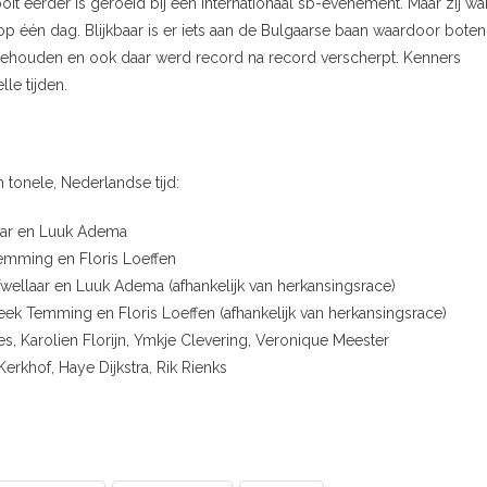
it eerder is geroeid bij een internationaal sb-evenement. Maar zij wa
 één dag. Blijkbaar is er iets aan de Bulgaarse baan waardoor boten
gehouden en ook daar werd record na record verscherpt. Kenners
le tijden.
tonele, Nederlandse tijd:
aar en Luuk Adema
emming en Floris Loeffen
Twellaar en Luuk Adema (afhankelijk van herkansingsrace)
eek Temming en Floris Loeffen (afhankelijk van herkansingsrace)
es, Karolien Florijn, Ymkje Clevering, Veronique Meester
erkhof, Haye Dijkstra, Rik Rienks