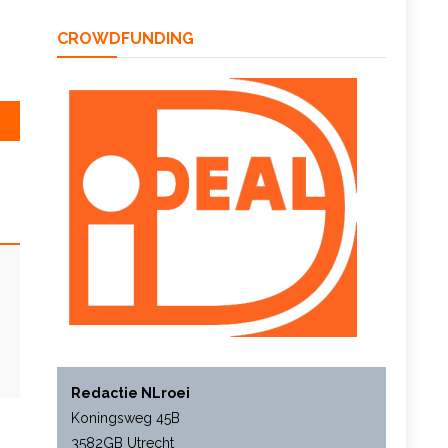
CROWDFUNDING
Redactie NLroei
Koningsweg 45B
3582GB Utrecht