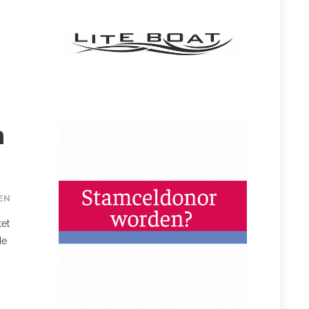
n
EN
tet
de