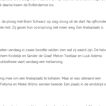
lak daarna kwam de Rotterdamse los.
. de ploeg met Bram Schwarz op slag vloog uit de start. Na vijfhonde
 rest. Zij gaven hun voorsprong niet meer weg. Een finaleplaats is
n vandaag in zwaar bezette velden zien wat zij waard zijn. De halv
hem Kostelijk en Sander de Graaf. Melvin Twellaar en Luuk Adema
 dubbeltwee vaart vandaag een herkansing.
ig mee om een finaleplaats te behalen. Maar er was uiteraard een
 Feitsma en Mieke Wilms werden tweede. Een plaats in de eindstrijd i