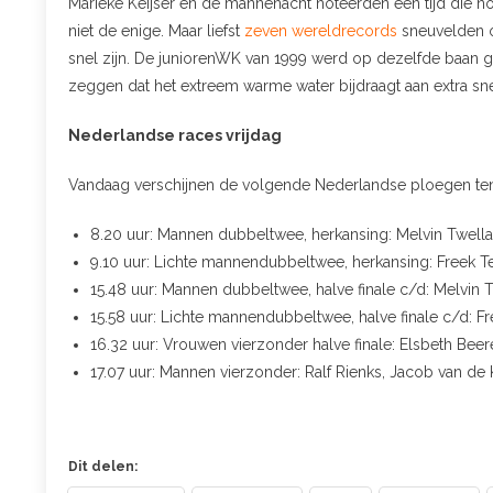
Marieke Keijser en de mannenacht noteerden een tijd die noo
niet de enige. Maar liefst
zeven wereldrecords
sneuvelden op
snel zijn. De juniorenWK van 1999 werd op dezelfde baan 
zeggen dat het extreem warme water bijdraagt aan extra snel
Nederlandse races vrijdag
Vandaag verschijnen de volgende Nederlandse ploegen ten 
8.20 uur: Mannen dubbeltwee, herkansing: Melvin Twell
9.10 uur: Lichte mannendubbeltwee, herkansing: Freek T
15.48 uur: Mannen dubbeltwee, halve finale c/d: Melvin 
15.58 uur: Lichte mannendubbeltwee, halve finale c/d: Fr
16.32 uur: Vrouwen vierzonder halve finale: Elsbeth Beer
17.07 uur: Mannen vierzonder: Ralf Rienks, Jacob van de K
Dit delen: