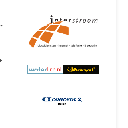
rd
e
s