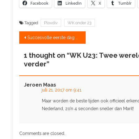
Facebook
LinkedIn
X
Tumblr
Tagged
Plovdiv
WK onder 23
Bericht
Succesvolle eerste dag WK onder 23 jaar
navigatie
1 thought on “
WK U23: Twee werel
verder
”
Jeroen Maas
juli 21, 2017 om 9:41
Maar worden de beste tijden ook officieel erken
Nederland, zo’n 4 seconden sneller dan Marit!
Comments are closed.