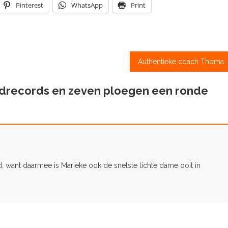
Pinterest
WhatsApp
Print
Authentieke coach Thomas Velthoven (52) overleden
drecords en zeven ploegen een ronde
d, want daarmee is Marieke ook de snelste lichte dame ooit in