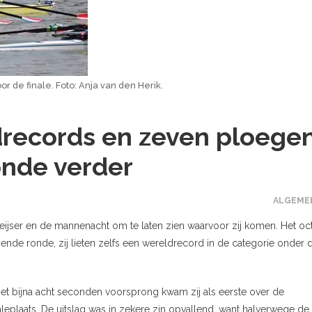
r de finale. Foto: Anja van den Herik.
records en zeven ploege
onde verder
ALGEME
Keijser en de mannenacht om te laten zien waarvoor zij komen. Het oc
lgende ronde, zij lieten zelfs een wereldrecord in de categorie onder 
 Met bijna acht seconden voorsprong kwam zij als eerste over de
leplaats. De uitslag was in zekere zin opvallend, want halverwege de