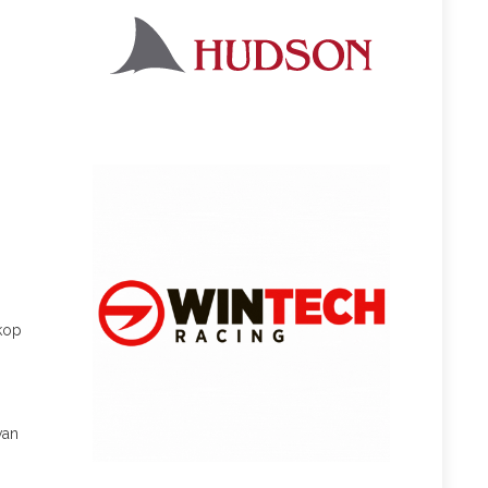
kop
van