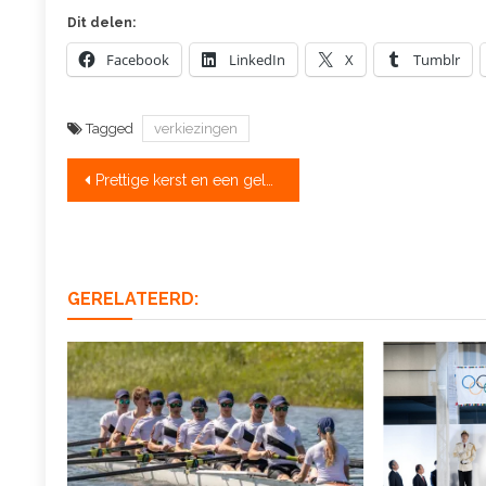
Dit delen:
Facebook
LinkedIn
X
Tumblr
Tagged
verkiezingen
Bericht
Prettige kerst en een gelukkig olympisch(!) jaar
navigatie
GERELATEERD: