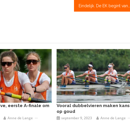
Eindelijk. De EK begint vandaag: ‘mondkapjes pas af in de boot’
ive, eerste A-finale om
Vooral dubbelvieren maken kans
op goud
Anne de Lange
september 9, 2023
Anne de Lange