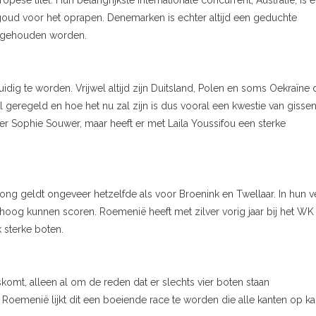
ese titel. Hun belangrijkste internationale concurrent, Australië, is e
t goud voor het oprapen. Denemarken is echter altijd een geduchte
n gehouden worden.
idig te worden. Vrijwel altijd zijn Duitsland, Polen en soms Oekraïne 
l geregeld en hoe het nu zal zijn is dus vooral een kwestie van gissen
ier Sophie Souwer, maar heeft er met Laila Youssifou een sterke
g geldt ongeveer hetzelfde als voor Broenink en Twellaar. In hun v
 hoog kunnen scoren. Roemenië heeft met zilver vorig jaar bij het WK
k sterke boten.
komt, alleen al om de reden dat er slechts vier boten staan
n Roemenië lijkt dit een boeiende race te worden die alle kanten op k