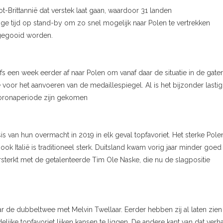
-Brittannië dat verstek laat gaan, waardoor 31 landen
ge tijd op stand-by om zo snel mogelijk naar Polen te vertrekken
gegooid worden.
s een week eerder af naar Polen om vanaf daar de situatie in de gaten
e voor het aanvoeren van de medaillespiegel. Al is het bijzonder lastig
coronaperiode zijn gekomen
van hun overmacht in 2019 in elk geval topfavoriet. Het sterke Pole
ok Italië is traditioneel sterk. Duitsland kwam vorig jaar minder goed
sterkt met de getalenteerde Tim Ole Naske, die nu de slagpositie
naar de dubbeltwee met Melvin Twellaar. Eerder hebben zij al laten zien
elijke topfavoriet lijken kansen te liggen. De andere kant van dat verh