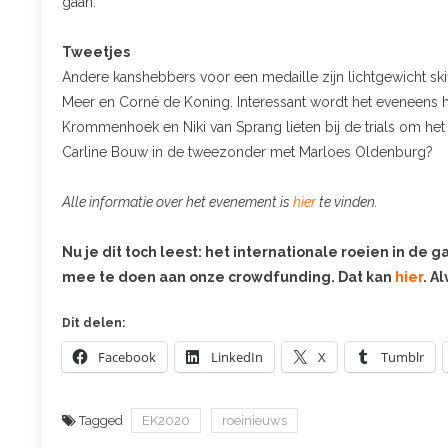
gaan.
Tweetjes
Andere kanshebbers voor een medaille zijn lichtgewicht ski
Meer en Corné de Koning. Interessant wordt het eveneens 
Krommenhoek en Niki van Sprang lieten bij de trials om het
Carline Bouw in de tweezonder met Marloes Oldenburg?
Alle informatie over het evenement is
hier
te vinden.
Nu je dit toch leest: het internationale roeien in de g
mee te doen aan onze crowdfunding. Dat kan
hier
. A
Dit delen:
Facebook
LinkedIn
X
Tumblr
Tagged
EK2020
roeinieuws