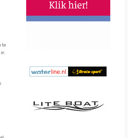
 te
 in
n
aal