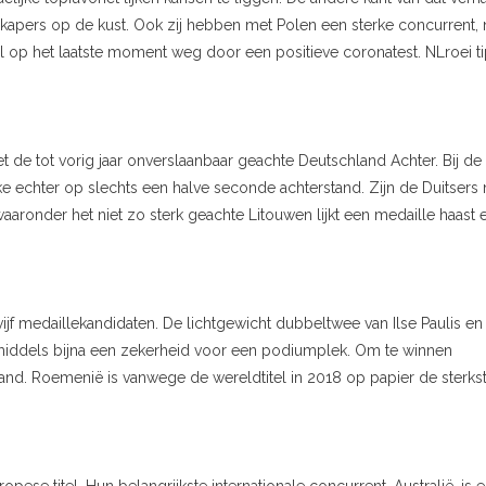
ke kapers op de kust. Ook zij hebben met Polen een sterke concurrent, 
iel op het laatste moment weg door een positieve coronatest. NLroei ti
 de tot vorig jaar onverslaanbaar geachte Deutschland Achter. Bij de
echter op slechts een halve seconde achterstand. Zijn de Duitsers 
waaronder het niet zo sterk geachte Litouwen lijkt een medaille haast 
f medaillekandidaten. De lichtgewicht dubbeltwee van Ilse Paulis en
inmiddels bijna een zekerheid voor een podiumplek. Om te winnen
and. Roemenië is vanwege de wereldtitel in 2018 op papier de sterks