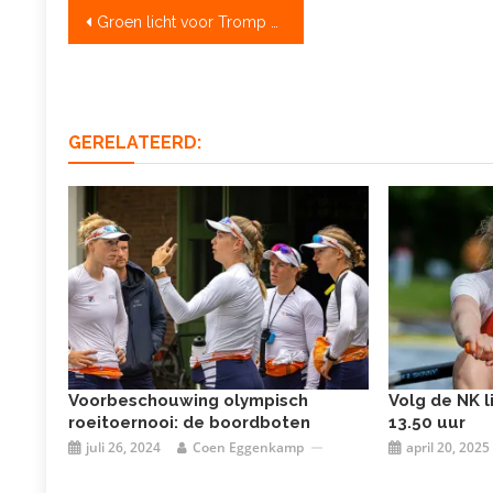
Bericht
Groen licht voor Tromp Boatraces: roeien en wegwezen
navigatie
GERELATEERD:
Voorbeschouwing olympisch
Volg de NK l
roeitoernooi: de boordboten
13.50 uur
juli 26, 2024
Coen Eggenkamp
april 20, 2025