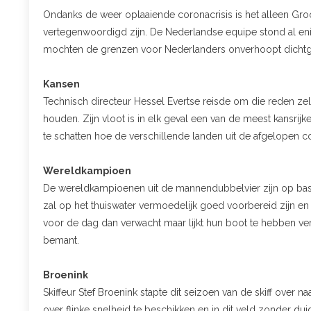
Ondanks de weer oplaaiende coronacrisis is het alleen Groot
vertegenwoordigd zijn. De Nederlandse equipe stond al eni
mochten de grenzen voor Nederlanders onverhoopt dicht
Kansen
Technisch directeur Hessel Evertse reisde om die reden zelf
houden. Zijn vloot is in elk geval een van de meest kansrijk
te schatten hoe de verschillende landen uit de afgelopen 
Wereldkampioen
De wereldkampioenen uit de mannendubbelvier zijn op basis 
zal op het thuiswater vermoedelijk goed voorbereid zijn en o
voor de dag dan verwacht maar lijkt hun boot te hebben ver
bemant.
Broenink
Skiffeur Stef Broenink stapte dit seizoen van de skiff over 
over flinke snelheid te beschikken en in dit veld zonder duid