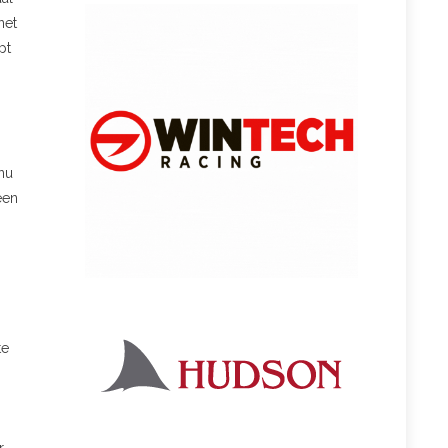
net
pt
nu
een
te