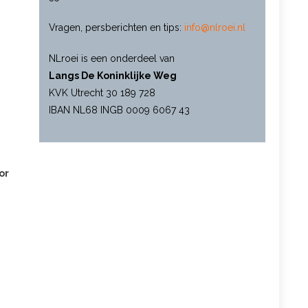
Vragen, persberichten en tips:
info@nlroei.nl
NLroei is een onderdeel van
Langs De Koninklijke Weg
KVK Utrecht 30 189 728
IBAN NL68 INGB 0009 6067 43
or