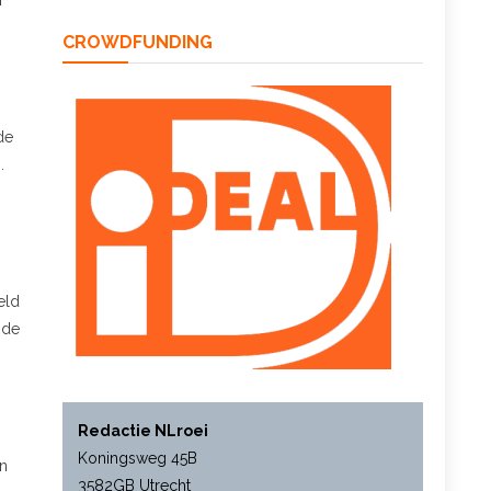
r
CROWDFUNDING
de
.
eld
 de
Redactie NLroei
Koningsweg 45B
an
3582GB Utrecht