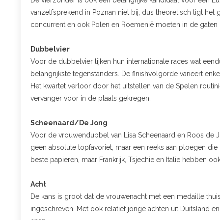
De vierzonder is ook een belangrijke kandidaat voor een Europ
vanzelfsprekend in Poznan niet bij, dus theoretisch ligt he
concurrent en ook Polen en Roemenië moeten in de gate
Dubbelvier
Voor de dubbelvier lijken hun internationale races wat eendu
belangrijkste tegenstanders. De finishvolgorde varieert enke
Het kwartet verloor door het uitstellen van de Spelen routin
vervanger voor in de plaats gekregen.
Scheenaard/De Jong
Voor de vrouwendubbel van Lisa Scheenaard en Roos de Jon
geen absolute topfavoriet, maar een reeks aan ploegen die
beste papieren, maar Frankrijk, Tsjechië en Italië hebben oo
Acht
De kans is groot dat de vrouwenacht met een medaille thuis
ingeschreven. Met ook relatief jonge achten uit Duitsland e