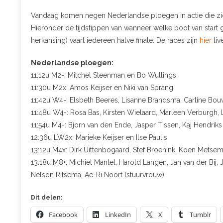
Vandaag komen negen Nederlandse ploegen in actie die zich 
Hieronder de tijdstippen van wanneer welke boot van start
herkansing) vaart iedereen halve finale. De races zijn
hier
liv
Nederlandse ploegen:
11:12u M2-: Mitchel Steenman en Bo Wullings
11:30u M2x: Amos Keijser en Niki van Sprang
11:42u W4-: Elsbeth Beeres, Lisanne Brandsma, Carline Bou
11:48u W4-: Rosa Bas, Kirsten Wielaard, Marleen Verburgh, 
11:54u M4-: Bjorn van den Ende, Jasper Tissen, Kaj Hendrik
12:36u LW2x: Marieke Keijser en Ilse Paulis
13:12u M4x: Dirk Uittenbogaard, Stef Broenink, Koen Mets
13:18u M8+: Michiel Mantel, Harold Langen, Jan van der Bij,
Nelson Ritsema, Ae-Ri Noort (stuurvrouw)
Dit delen:
Facebook
LinkedIn
X
Tumblr