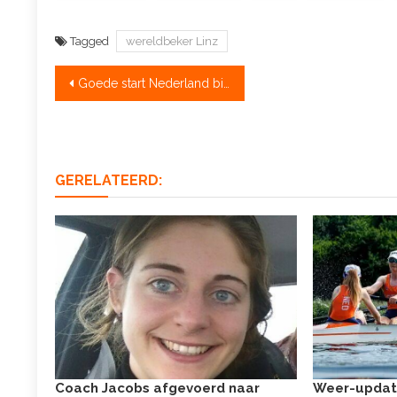
Tagged
wereldbeker Linz
Bericht
Goede start Nederland bij WB Linz
navigatie
GERELATEERD:
Coach Jacobs afgevoerd naar
Weer-updat