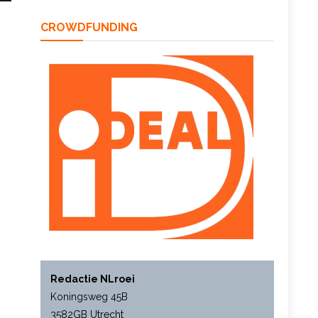
CROWDFUNDING
Redactie NLroei
Koningsweg 45B
3582GB Utrecht