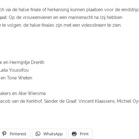
via de halve finale of herkansing kunnen plaatsen voor de eindstrijd
 gaat. Op de vrouwenvieren en een mannenacht na (zij hebben
e te volgen, de halve finales zijn met een videostream te zien.
w en Hermijntje Drenth
Laila Youssifou
s en Tone Wieten
emakers en Abe Wiersma
 Jacob van de Kerkhof, Sander de Graaf, Vincent Klaassens, Michiel Oy
Pinterest
WhatsApp
Print