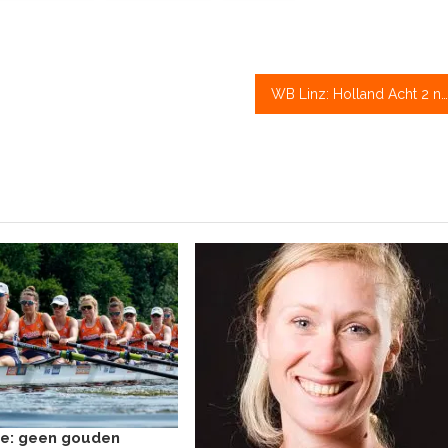
WB Linz: Holland Acht 2 naar A-finale met eenhonderdste seconde voordeel
e: geen gouden