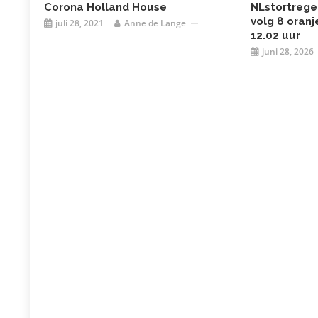
Corona Holland House
NLstortrege
volg 8 oranje
juli 28, 2021
Anne de Lange
12.02 uur
juni 28, 2026