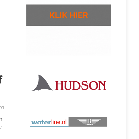
f
RT
en
e