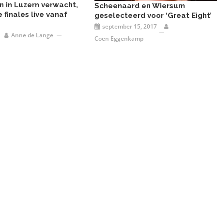
n in Luzern verwacht,
Scheenaard en Wiersum
 finales live vanaf
geselecteerd voor ‘Great Eight’
september 15, 2017
Anne de Lange
Coen Eggenkamp