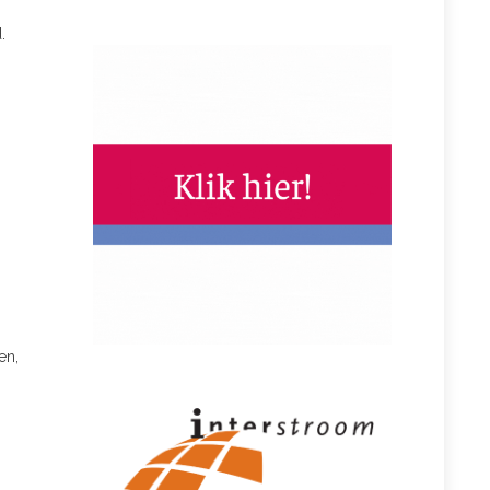
.
en,