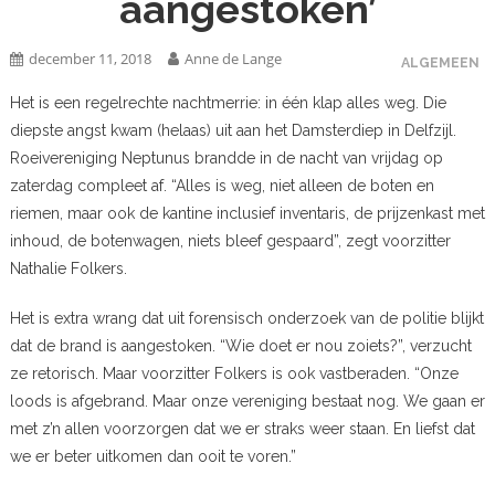
aangestoken’
december 11, 2018
Anne de Lange
ALGEMEEN
Het is een regelrechte nachtmerrie: in één klap alles weg. Die
diepste angst kwam (helaas) uit aan het Damsterdiep in Delfzijl.
Roeivereniging Neptunus brandde in de nacht van vrijdag op
zaterdag compleet af. “Alles is weg, niet alleen de boten en
riemen, maar ook de kantine inclusief inventaris, de prijzenkast met
inhoud, de botenwagen, niets bleef gespaard”, zegt voorzitter
Nathalie Folkers.
Het is extra wrang dat uit forensisch onderzoek van de politie blijkt
dat de brand is aangestoken. “Wie doet er nou zoiets?”, verzucht
ze retorisch. Maar voorzitter Folkers is ook vastberaden. “Onze
loods is afgebrand. Maar onze vereniging bestaat nog. We gaan er
met z’n allen voorzorgen dat we er straks weer staan. En liefst dat
we er beter uitkomen dan ooit te voren.”