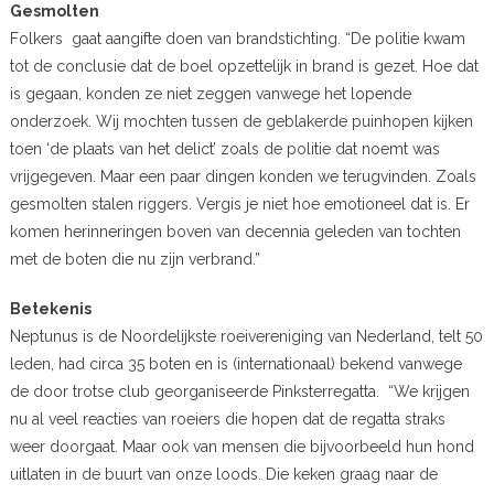
Gesmolten
Folkers gaat aangifte doen van brandstichting. “De politie kwam
tot de conclusie dat de boel opzettelijk in brand is gezet. Hoe dat
is gegaan, konden ze niet zeggen vanwege het lopende
onderzoek. Wij mochten tussen de geblakerde puinhopen kijken
toen ‘de plaats van het delict’ zoals de politie dat noemt was
vrijgegeven. Maar een paar dingen konden we terugvinden. Zoals
gesmolten stalen riggers. Vergis je niet hoe emotioneel dat is. Er
komen herinneringen boven van decennia geleden van tochten
met de boten die nu zijn verbrand.”
Betekenis
Neptunus is de Noordelijkste roeivereniging van Nederland, telt 50
leden, had circa 35 boten en is (internationaal) bekend vanwege
de door trotse club georganiseerde Pinksterregatta. “We krijgen
nu al veel reacties van roeiers die hopen dat de regatta straks
weer doorgaat. Maar ook van mensen die bijvoorbeeld hun hond
uitlaten in de buurt van onze loods. Die keken graag naar de