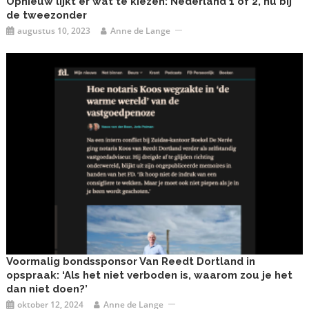
Opnieuw lijkt er wat te kiezen: Nederland 1 of 2, nu bij
de tweezonder
augustus 10, 2023
Anne de Lange
Voormalig bondssponsor Van Reedt Dortland in
opspraak: ‘Als het niet verboden is, waarom zou je het
dan niet doen?’
oktober 12, 2024
Anne de Lange