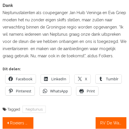
Dank
Neptunustalenten als coupeganger Jan Huib Veninga en Eva Griep
moeten het nu zonder eigen skiffs stellen, maar zullen naar
verwachting binnen de Groningse regio worden opgevangen. “Ik
wil namens iedereen van Neptunus graag onze dank uitspreken
voor de steun die we hebben ontvangen en ons is toegezegd. We
inventariseren en maken van de aanbiedingen waar mogelijk
graag gebruik. Nu, maar ook in de toekomst”, aldus Folkers.
Dit delen:
Facebook
LinkedIn
X
Tumblr
Pinterest
WhatsApp
Print
Tagged
Neptunus
Bericht
Roeiers helpen Neptunus uit de brand, doe mee! Geef!
RV De Waal botenhuis en wereldrecord rijker