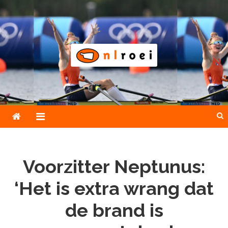
Skip
to
content
NLroei
Roeinieuws Nieuws en achtergronden over roeien
Voorzitter Neptunus:
‘Het is extra wrang dat
de brand is