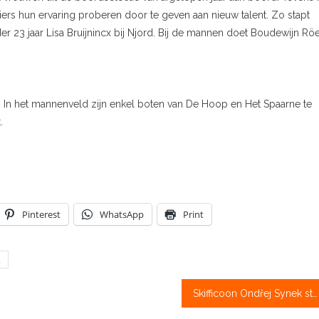
eiers hun ervaring proberen door te geven aan nieuw talent. Zo stapt
r 23 jaar Lisa Bruijnincx bij Njord. Bij de mannen doet Boudewijn Röe
. In het mannenveld zijn enkel boten van De Hoop en Het Spaarne te
.
Pinterest
WhatsApp
Print
l
Skifficoon Ondřej Synek stopt