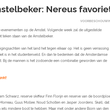
telbeker: Nereus favorie
VOORBESCHOUWI
ei-evenementen op de Amstel. Volgende week zal de uitgestelde
t teken staan van de Amstelbeker.
ingsachten van het land het tegen elkaar op. Het is geen verrassing 
et is in het studentenveld. En dan te bedenken dat de Amsterdamse
elt. Bij de mannen is het zodoende een combinatie geworden van de
ankt
!
 Schwarz, reserve skiffeur Finn Florijn en reserve van de boordplo
Morreau, Guus Mollee, Noud Scholten en Jasper Joordens. Skøll, dat
 een iets mindere boot te hebben. Maar met onder andere Bjorn van den