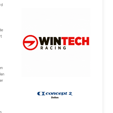
rd
de
rt
en
Jan
er
is