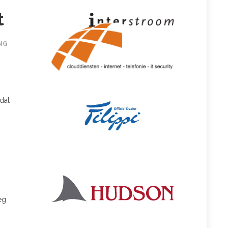
t
NG
dat
eg