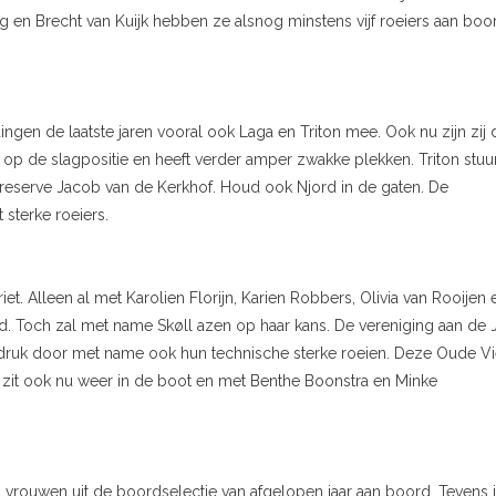
rg en Brecht van Kuijk hebben ze alsnog minstens vijf roeiers aan boo
dingen de laatste jaren vooral ook Laga en Triton mee. Ook nu zijn zij 
 op de slagpositie en heeft verder amper zwakke plekken. Triton stuu
-reserve Jacob van de Kerkhof. Houd ook Njord in de gaten. De
sterke roeiers.
t. Alleen al met Karolien Florijn, Karien Robbers, Olivia van Rooijen 
. Toch zal met name Skøll azen op haar kans. De vereniging aan de 
 indruk door met name ook hun technische sterke roeien. Deze Oude Vi
t zit ook nu weer in de boot en met Benthe Boonstra en Minke
 vrouwen uit de boordselectie van afgelopen jaar aan boord. Tevens 