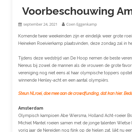
Voorbeschouwing Ams
september 24, 2021
Coen Eggenkamp
Komende twee weekeinden zijn er eindelijk weer grote ro
Heineken Roeivierkamp plaatsvinden, deze zondag zal in he
Tijdens deze wedstrijd van De Hoop nemen de beste verenig
Nereus bij zowel de mannen als de vrouwen de grote favori
vereniging nog niet eens al haar olympische toppers opst
winnende Henley-acht en een aantal olympiërs.
Steun NLroei, doe mee aan de crowdfunding, dat kan hier. Bed
Amsterdam
Olympisch kampioen Abe Wiersma, Holland Acht-roeier Bram
Michiel Mantel roeien samen met de jonge talenten Wietse 
vorig jaar de Nereiden nog flink op de hielen zat, lijkt nu