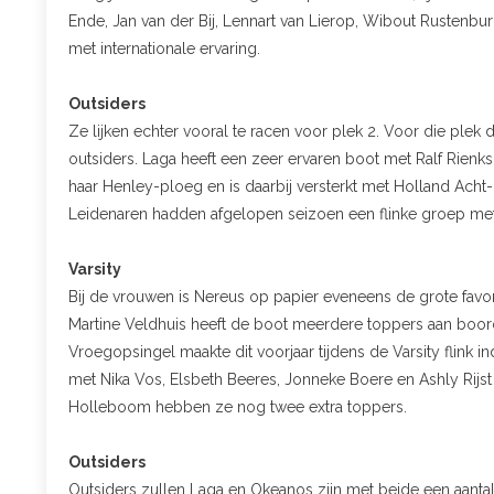
Ende, Jan van der Bij, Lennart van Lierop, Wibout Rustenbu
met internationale ervaring.
Outsiders
Ze lijken echter vooral te racen voor plek 2. Voor die plek 
outsiders. Laga heeft een zeer ervaren boot met Ralf Rienks
haar Henley-ploeg en is daarbij versterkt met Holland Acht
Leidenaren hadden afgelopen seizoen een flinke groep met 
Varsity
Bij de vrouwen is Nereus op papier eveneens de grote favorie
Martine Veldhuis heeft de boot meerdere toppers aan boord
Vroegopsingel maakte dit voorjaar tijdens de Varsity flink
met Nika Vos, Elsbeth Beeres, Jonneke Boere en Ashly Rijs
Holleboom hebben ze nog twee extra toppers.
Outsiders
Outsiders zullen Laga en Okeanos zijn met beide een aantal