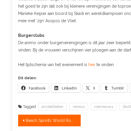
het goed te zijn dat ook bij kleinere verenigingen de topro
Marieke Keijser aan boord bij Skadi en wereldkampioen onde
mee met ‘zijn’ Asopos de Vliet.
Burgerclubs
De animo onder burgerverenigingen is dit jaar zeer beperkt
vinden. Bij de vrouwen verschijnen vier ploegen aan de start
Het tijdschema van het evenement is
hier
te vinden.
Dit delen:
Facebook
LinkedIn
X
Tumblr
Tagged
amstelbeker
nereus
roeinieuws
Skol
Bericht
Beach Sprints World Rowing live