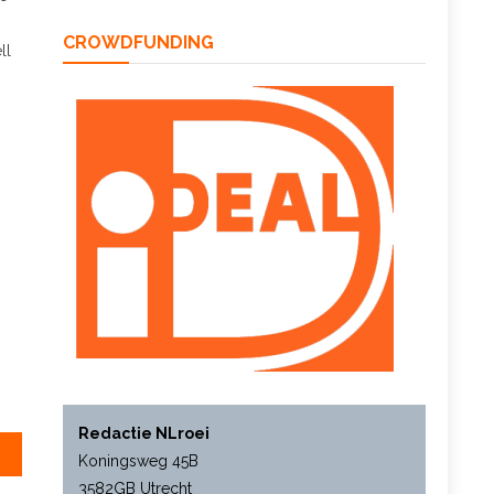
CROWDFUNDING
ll
Redactie NLroei
Koningsweg 45B
3582GB Utrecht