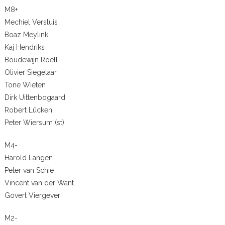
M8+
Mechiel Versluis
Boaz Meylink
Kaj Hendriks
Boudewijn Roell
Olivier Siegelaar
Tone Wieten
Dirk Uittenbogaard
Robert Lücken
Peter Wiersum (st)
M4-
Harold Langen
Peter van Schie
Vincent van der Want
Govert Viergever
M2-