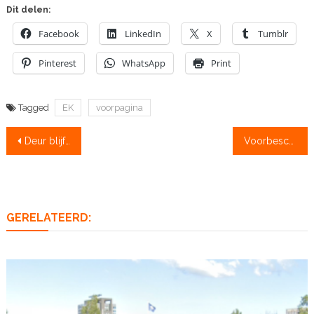
Dit delen:
Facebook
LinkedIn
X
Tumblr
Pinterest
WhatsApp
Print
Tagged
EK
voorpagina
Bericht
Deur blijft vooralsnog op slot voor Marieke Keijser
Voorbeschouwing Europese kampioenschappen: mannen
navigatie
GERELATEERD: