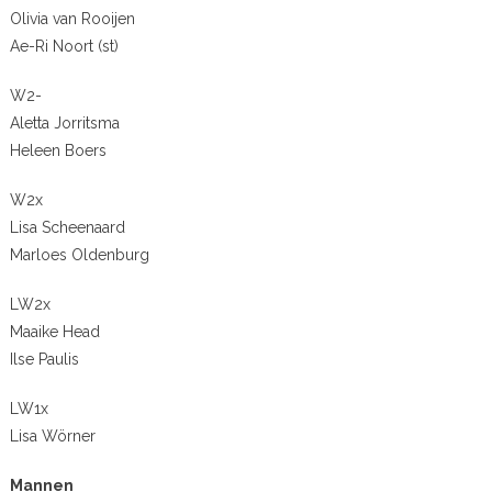
Olivia van Rooijen
Ae-Ri Noort (st)
W2-
Aletta Jorritsma
Heleen Boers
W2x
Lisa Scheenaard
Marloes Oldenburg
LW2x
Maaike Head
Ilse Paulis
LW1x
Lisa Wörner
Mannen