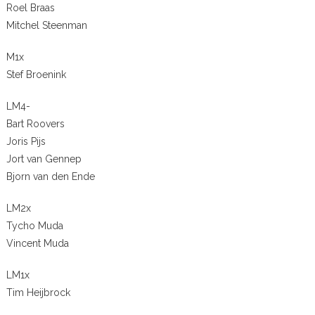
Roel Braas
Mitchel Steenman
M1x
Stef Broenink
LM4-
Bart Roovers
Joris Pijs
Jort van Gennep
Bjorn van den Ende
LM2x
Tycho Muda
Vincent Muda
LM1x
Tim Heijbrock