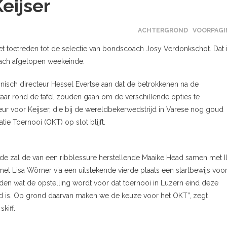
eijser
ACHTERGROND
VOORPAGI
et toetreden tot de selectie van bondscoach Josy Verdonkschot. Dat 
ach afgelopen weekeinde.
isch directeur Hessel Evertse aan dat de betrokkenen na de
aar rond de tafel zouden gaan om de verschillende opties te
ur voor Keijser, die bij de wereldbekerwedstrijd in Varese nog goud
atie Toernooi (OKT) op slot blijft.
e zal de van een ribblessure herstellende Maaike Head samen met I
et Lisa Wörner via een uitstekende vierde plaats een startbewijs voo
den wat de opstelling wordt voor dat toernooi in Luzern eind deze
d is. Op grond daarvan maken we de keuze voor het OKT”, zegt
kiff.