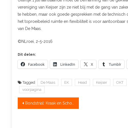
Uiterlijk 1 juli aanstaande moet de bemanning van de gekwa
vereniging van Keijser zijn ze niet blij met de gang van za
te hebben, maar ook goede gesprekken met de technisch d
het toproeibeleid ruimte en flexibiliteit is voor aantoonbaa
van De Maas.
©NLroei, 2-5-2016
Dit delen:
Facebook
LinkedIn
X
Tumblr
Tagged
De Maas
EK
Head
Keijser
OKT
voorpagina
Bericht
Bondstrial: Kraak en Schonk roeien 100 procent
navigatie