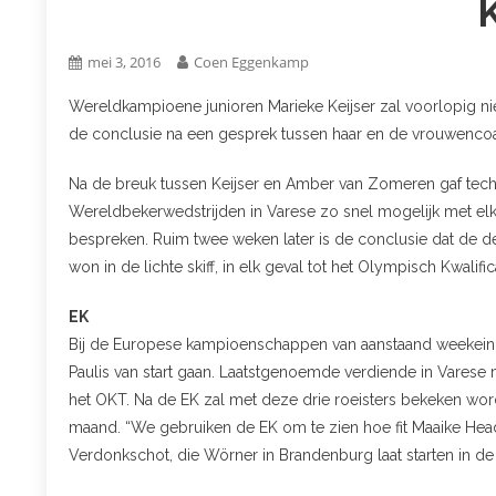
K
mei 3, 2016
Coen Eggenkamp
Wereldkampioene junioren Marieke Keijser zal voorlopig ni
de conclusie na een gesprek tussen haar en de vrouwenco
Na de breuk tussen Keijser en Amber van Zomeren gaf techn
Wereldbekerwedstrijden in Varese zo snel mogelijk met elk
bespreken. Ruim twee weken later is de conclusie dat de de
won in de lichte skiff, in elk geval tot het Olympisch Kwalific
EK
Bij de Europese kampioenschappen van aanstaand weekeind
Paulis van start gaan. Laatstgenoemde verdiende in Varese m
het OKT. Na de EK zal met deze drie roeisters bekeken wor
maand. “We gebruiken de EK om te zien hoe fit Maaike Hea
Verdonkschot, die Wörner in Brandenburg laat starten in de s