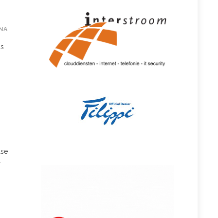
NA
is
lse
r