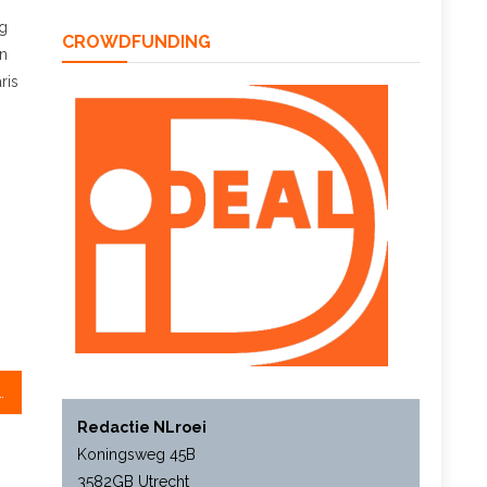
ug
CROWDFUNDING
en
ris
ndse boten bij EK
Redactie NLroei
Koningsweg 45B
3582GB Utrecht