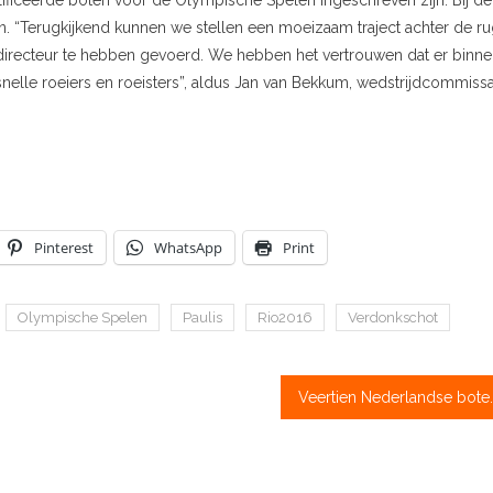
lificeerde boten voor de Olympische Spelen ingeschreven zijn. Bij de
ken. “Terugkijkend kunnen we stellen een moeizaam traject achter de r
irecteur te hebben gevoerd. We hebben het vertrouwen dat er binn
r snelle roeiers en roeisters”, aldus Jan van Bekkum, wedstrijdcommissa
Pinterest
WhatsApp
Print
Olympische Spelen
Paulis
Rio2016
Verdonkschot
Veertien Nederla