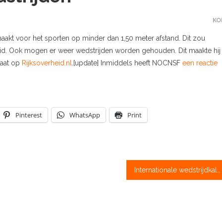
KO
emaakt voor het sporten op minder dan 1,50 meter afstand. Dit zou
id. Ook mogen er weer wedstrijden worden gehouden. Dit maakte hij
taat op
Rijksoverheid.nl
.[update] Inmiddels heeft NOCNSF
een reactie
Pinterest
WhatsApp
Print
Internationale wedstrijdkalender 2021: WK Shanghai in oktober