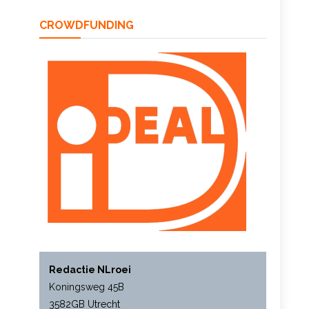
CROWDFUNDING
Redactie NLroei
Koningsweg 45B
3582GB Utrecht