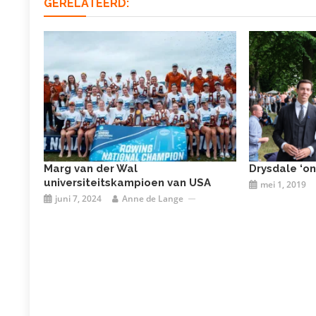
GERELATEERD:
Marg van der Wal
Drysdale ‘on
universiteitskampioen van USA
mei 1, 2019
juni 7, 2024
Anne de Lange