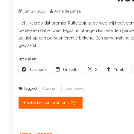
juni 24, 2020
Anne de Lange
Het lijkt erop dat premier Rutte zojuist de weg vrij heeft g
betekenen dat er weer legaal in ploegen kan worden geroe
zojuist op een persconferentie bekend. Een samenvatting s
geplaatst.
Dit delen:
Facebook
LinkedIn
X
Tumblr
Tagged
Corona
roeinieuws
Bericht
Selecties junioren en U23 van start
navigatie