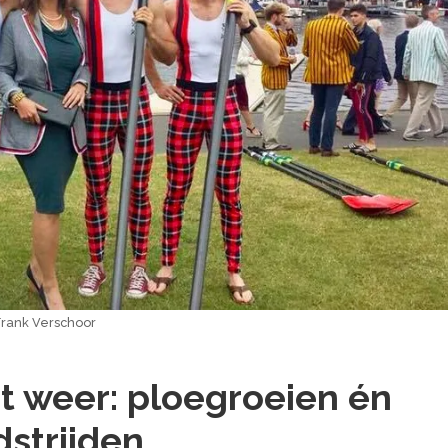
Frank Verschoor
et weer: ploegroeien én
strijden