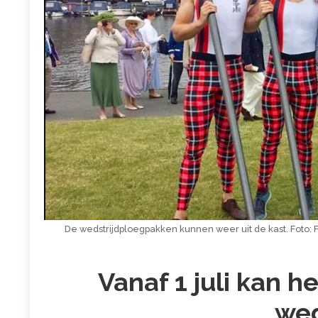
De wedstrijdploegpakken kunnen weer uit de kast. Foto: 
Vanaf 1 juli kan h
wed