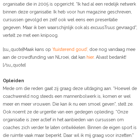
organisatie die in 2005 is opgericht. “Ik had al een redelijk netwerk
binnen deze organisatie. Ik heb voor hun magazine geschreven,
cursussen gevolgd en zelf ook wel eens een presentatie
gegeven. Maar ik ben waarschijnlijk ook als
excuusTruus
gevraagd”,
vertelt ze met een knipoog.
[su_quote]Maak kans op
‘fluisterend goud’,
doe nog vandaag mee
aan de crowdfunding van NLroei, dat kan
hier
. Alvast bedankt!
[/su_quote]
Opleiden
Mede om die reden gaat zij graag deze uitdaging aan. “Hoewel de
coachwereld nog steeds een mannenbolwerk is, komen er wel
meer en meer vrouwen. Die kan ik nu een smoel geven”, stelt ze.
Ook noemt ze de urgentie van een gedegen opleiding. “Onze
organisatie is zeer actief in het aanbieden van cursussen om
coaches zich verder te laten ontwikkelen. Binnen de eigen sport is
die ruimte vaak maar beperkt. Daar wil ik mij graag voor inzetten.”