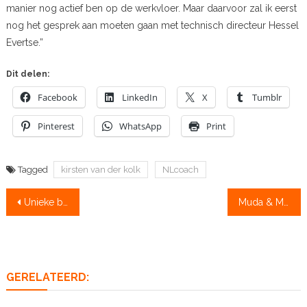
manier nog actief ben op de werkvloer. Maar daarvoor zal ik eerst
nog het gesprek aan moeten gaan met technisch directeur Hessel
Evertse.”
Dit delen:
Facebook
LinkedIn
X
Tumblr
Pinterest
WhatsApp
Print
Tagged
kirsten van der kolk
NLcoach
Bericht
Unieke beelden van een bijna fatale aanvaring met roeiboot die kapseist
Muda & Muda trainers bij eerste roeistudio van Nederland
navigatie
GERELATEERD: