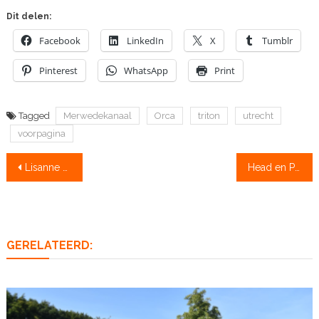
Dit delen:
Facebook
LinkedIn
X
Tumblr
Pinterest
WhatsApp
Print
Tagged
Merwedekanaal
Orca
triton
utrecht
voorpagina
Bericht
Lisanne Brandsma: “Ik heb lang gedacht dat ik tweede zou worden”
Head en Paulis sportploeg van het jaar!
navigatie
GERELATEERD: