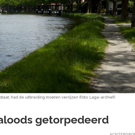
at, had de uitbreiding moeten verrijzen (foto: Laga-archief).
galoods getorpedeerd
ACHTERGRO