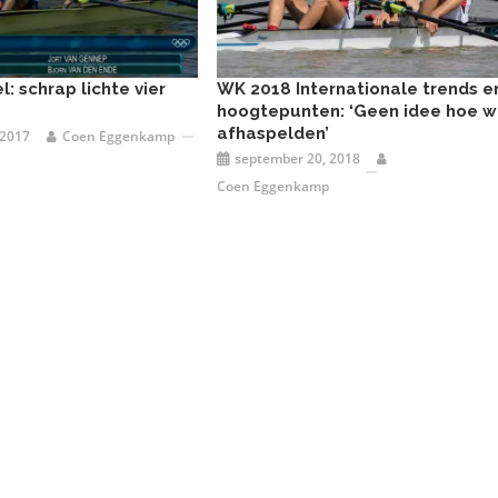
l: schrap lichte vier
WK 2018 Internationale trends e
hoogtepunten: ‘Geen idee hoe 
afhaspelden’
 2017
Coen Eggenkamp
september 20, 2018
Coen Eggenkamp