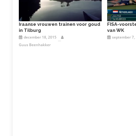
Iraanse vrouwen trainen voor goud
FISA-voorste
in Tilburg
van WK
december 18, 2015
september 7,
Guus Beenhakker