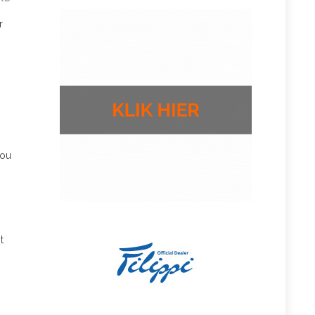
r
zou
t