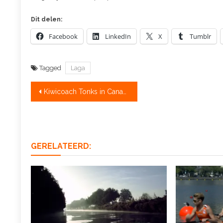
Dit delen:
Facebook
LinkedIn
X
Tumblr
Tagged
Laga
Bericht
Kiwicoach Tonks in Canada aan de bak
navigatie
GERELATEERD: