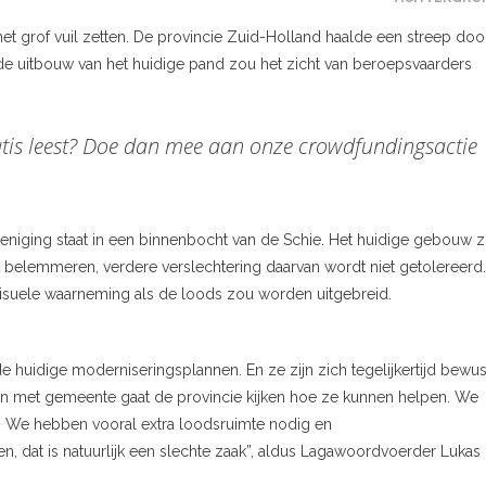
het grof vuil zetten. De provincie Zuid-Holland haalde een streep doo
de uitbouw van het huidige pand zou het zicht van beroepsvaarders
gratis leest? Doe dan mee aan onze
crowdfundingsactie
niging staat in een binnenbocht van de Schie. Het huidige gebouw 
l belemmeren, verdere verslechtering daarvan wordt niet getolereerd.
isuele waarneming als de loods zou worden uitgebreid.
 huidige moderniseringsplannen. En ze zijn zich tegelijkertijd bewus
Samen met gemeente gaat de provincie kijken hoe ze kunnen helpen. We
i. We hebben vooral extra loodsruimte nodig en
en, dat is natuurlijk een slechte zaak”, aldus Lagawoordvoerder Lukas