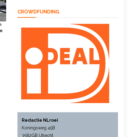
CROWDFUNDING
n
we
Redactie NLroei
Koningsweg 45B
3582GB Utrecht