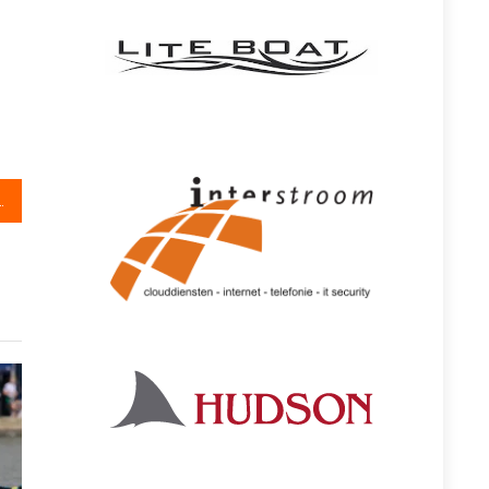
boek uit: ‘Tien jaar langs het water’