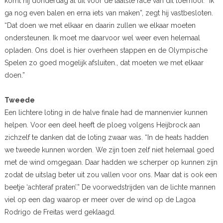
komt hij donderdag al uit voor de laatste race van dit toernooi. “Ik
ga nog even balen en erna iets van maken”, zegt hij vastbesloten.
“Dat doen we met elkaar en daarin zullen we elkaar moeten
ondersteunen. Ik moet me daarvoor wel weer even helemaal
opladen. Ons doel is hier overheen stappen en de Olympische
Spelen zo goed mogelijk afsluiten., dat moeten we met elkaar
doen.”
Tweede
Een lichtere loting in de halve finale had de mannenvier kunnen
helpen. Voor een deel heeft de ploeg volgens Heijbrock aan
zichzelf te danken dat de loting zwaar was. “In de heats hadden
we tweede kunnen worden. We zijn toen zelf niet helemaal goed
met de wind omgegaan. Daar hadden we scherper op kunnen zijn
zodat de uitslag beter uit zou vallen voor ons. Maar dat is ook een
beetje ‘achteraf praten’.” De voorwedstrijden van de lichte mannen
viel op een dag waarop er meer over de wind op de Lagoa
Rodrigo de Freitas werd geklaagd.