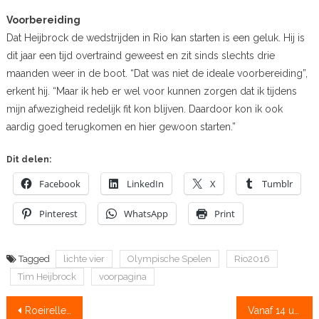
Voorbereiding
Dat Heijbrock de wedstrijden in Rio kan starten is een geluk. Hij is
dit jaar een tijd overtraind geweest en zit sinds slechts drie
maanden weer in de boot. “Dat was niet de ideale voorbereiding”,
erkent hij. “Maar ik heb er wel voor kunnen zorgen dat ik tijdens
mijn afwezigheid redelijk fit kon blijven. Daardoor kon ik ook
aardig goed terugkomen en hier gewoon starten.”
Dit delen:
Facebook
LinkedIn
X
Tumblr
Pinterest
WhatsApp
Print
Tagged
lichte vier
Olympische Spelen
Rio2016
Tim Heijbrock
voorpagina
Bericht
Roeirelletje: Roel Braas pissig op Rogier Blink over ‘hockeymeisjes’
Vanaf 14 uur NLboten aan de start, support ondertussen NLroei!