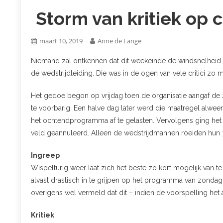
Storm van kritiek op 
maart 10, 2019
Anne de Lange
Niemand zal ontkennen dat dit weekeinde de windsnelheid la
de wedstrijdleiding. Die was in de ogen van vele critici zo 
Het gedoe begon op vrijdag toen de organisatie aangaf de
te voorbarig. Een halve dag later werd die maatregel alwee
het ochtendprogramma af te gelasten. Vervolgens ging he
veld geannuleerd. Alleen de wedstrijdmannen roeiden hun 
Ingreep
Wispelturig weer laat zich het beste zo kort mogelijk van 
alvast drastisch in te grijpen op het programma van zondag
overigens wel vermeld dat dit – indien de voorspelling he
Kritiek