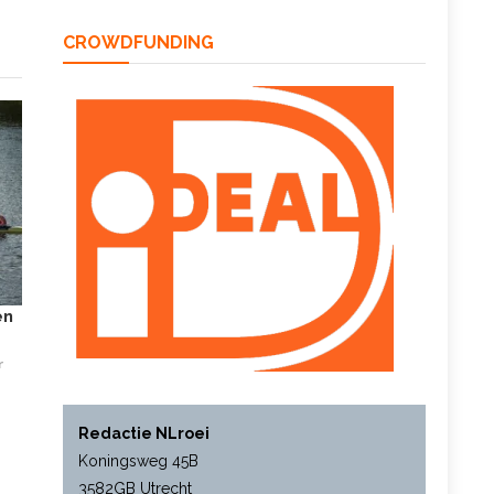
CROWDFUNDING
en
r
Redactie NLroei
Koningsweg 45B
3582GB Utrecht