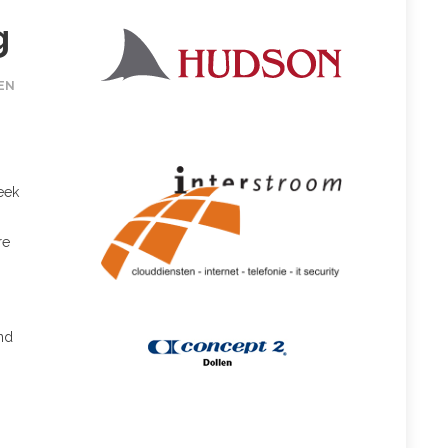
g
EN
p
eek
re
nd