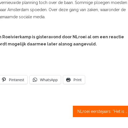
n vernieuwde planning toch over de baan. Sommige ploegen moesten
en naar Amsterdam spoeden. Over deze gang van zaken, waaronder de
ogenaamde sociale media.
n Roeivierkamp is gisteravond door NLroei al om een reactie
wordt mogelijk daarmee later alsnog aangevuld.
Pinterest
WhatsApp
Print
NLroei eerstejaars: “Het is nooit genoeg en het kan altijd harder”