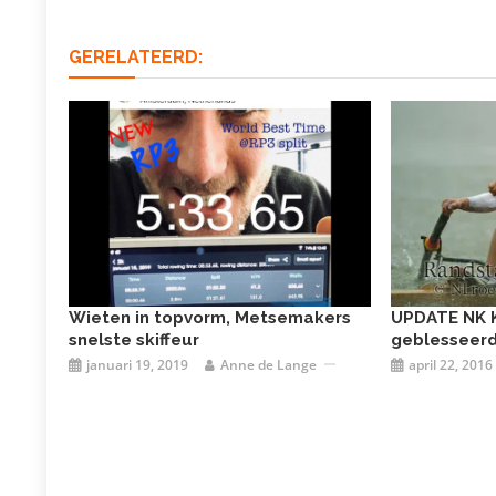
GERELATEERD:
Wieten in topvorm, Metsemakers
UPDATE NK Kl
snelste skiffeur
geblesseerd 
januari 19, 2019
Anne de Lange
april 22, 2016