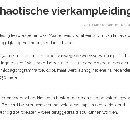
chaotische vierkampleidin
ALGEMEEN
WEDSTRIJD
stig te voorspellen was. Maar er was vooral een storm van kritiek o
mogelijk nog veranderlijker dan het weer.
 250 meter te willen schrappen vanwege de weersverwachting. Dat bl
r ingetrokken. Want zaterdagochtend in alle vroegte werd er besloten
t middagprogramma wel door, maar werd alsnog het ene na het ande
750 meter.
te voren voorspellen. Niettemin besloot de organisatie op zaterdagavo
. Zo werd het vrouwenveteranenveld geschrapt. In een bijzin stond
t alsnog zou toelaten – weer teruggedraaid zou kunnen worden.