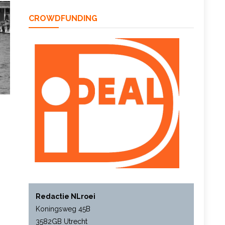
CROWDFUNDING
Redactie NLroei
Koningsweg 45B
3582GB Utrecht