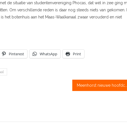
 met de situatie van studentenvereniging Phocas, dat wél in zee ging 
zitten. Om verschillende reden is daar nog steeds niets van gekomen.
is het botenhuis aan het Maas-Waalkanaal zwaar verouderd en niet
Pinterest
WhatsApp
Print
al
Meenhorst nieuwe hoofdcoach KNRB