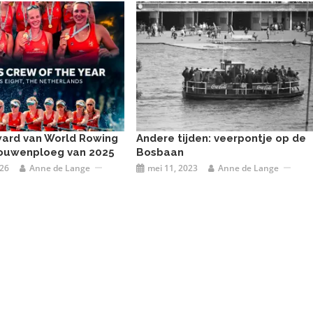
ward van World Rowing
Andere tijden: veerpontje op de
rouwenploeg van 2025
Bosbaan
026
Anne de Lange
mei 11, 2023
Anne de Lange