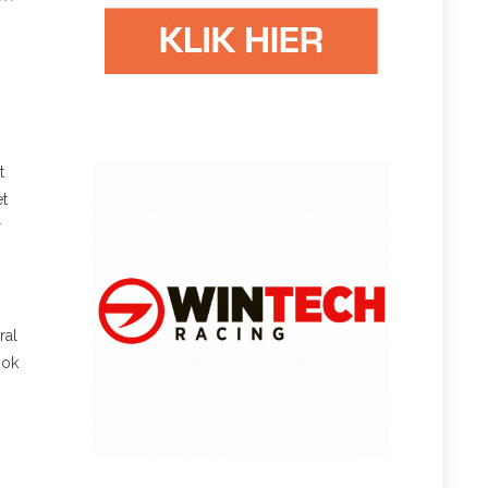
t
et
r
ral
Ook