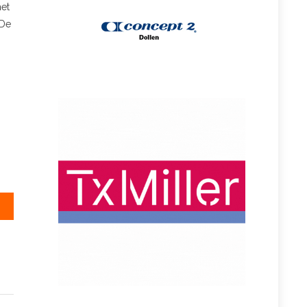
met
 De