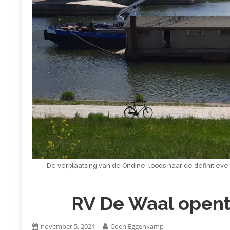
De verplaatsing van de Ondine-loods naar de definitieve p
RV De Waal opent 
november 5, 2021
Coen Eggenkamp