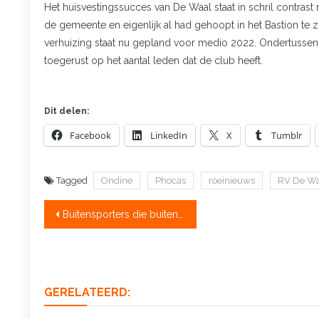
Het huisvestingssucces van De Waal staat in schril contrast
de gemeente en eigenlijk al had gehoopt in het Bastion te 
verhuizing staat nu gepland voor medio 2022. Ondertussen 
toegerust op het aantal leden dat de club heeft.
Dit delen:
Facebook
LinkedIn
X
Tumblr
Tagged
Ondine
Phocas
roeinieuws
RV De Wa
Bericht
Buitensporters die buiten blijven ontspringen de QRdans
navigatie
GERELATEERD: