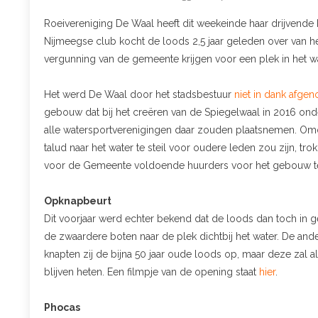
Roeivereniging De Waal heeft dit weekeinde haar drijvende 
Nijmeegse club kocht de loods 2,5 jaar geleden over van h
vergunning van de gemeente krijgen voor een plek in het wat
Het werd De Waal door het stadsbestuur
niet in dank afge
gebouw dat bij het creëren van de Spiegelwaal in 2016 on
alle watersportverenigingen daar zouden plaatsnemen. Omd
talud naar het water te steil voor oudere leden zou zijn, tr
voor de Gemeente voldoende huurders voor het gebouw te
Opknapbeurt
Dit voorjaar werd echter bekend dat de loods dan toch in
de zwaardere boten naar de plek dichtbij het water. De ander
knapten zij de bijna 50 jaar oude loods op, maar deze zal 
blijven heten. Een filmpje van de opening staat
hier
.
Phocas