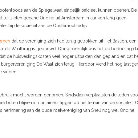
botenloods aan de Spiegelwaal eindelijk officieel kunnen openen. De
et ter zielen gegane Ondine uit Amsterdam, maar kon lang geen
er bij de sociëteit aan de Oosterhoutsedijk.
nomen
dat de vereniging zich had terug getrokken uit Het Bastion, een
der de Waalbrug is gebouwd. Oorspronkelijk was het de bedoeling da
at de huisvestingskosten veel hoger uitpakten dan gepland en dat h
ok burgervereniging De Waal zich terug. Hierdoor werd het nog lastige
 vinden.
 gebruik mocht worden genomen. Sindsdien verplaatsten de leden voo
e boten blijven in containers liggen op het terrein van de sociëteit. 
als herinnering aan de oude roeivereniging van Shell nog wel Ondine