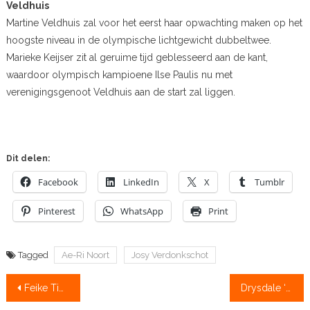
Veldhuis
Martine Veldhuis zal voor het eerst haar opwachting maken op het
hoogste niveau in de olympische lichtgewicht dubbeltwee.
Marieke Keijser zit al geruime tijd geblesseerd aan de kant,
waardoor olympisch kampioene Ilse Paulis nu met
verenigingsgenoot Veldhuis aan de start zal liggen.
Dit delen:
Facebook
LinkedIn
X
Tumblr
Pinterest
WhatsApp
Print
Tagged
Ae-Ri Noort
Josy Verdonkschot
Bericht
Feike Tibben: “Aantal junioren kan flink omhoog”
Drysdale ‘ontploft’ in Kiwi Acht