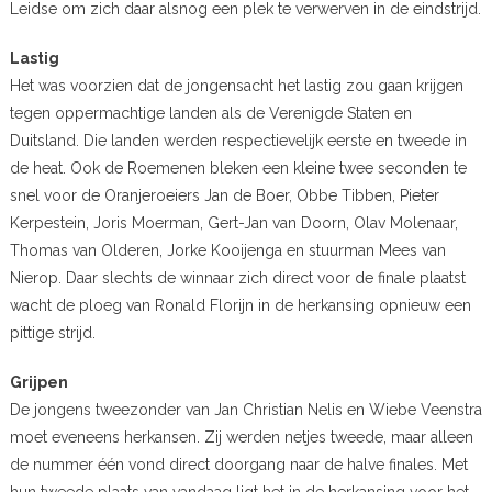
Leidse om zich daar alsnog een plek te verwerven in de eindstrijd.
Lastig
Het was voorzien dat de jongensacht het lastig zou gaan krijgen
tegen oppermachtige landen als de Verenigde Staten en
Duitsland. Die landen werden respectievelijk eerste en tweede in
de heat. Ook de Roemenen bleken een kleine twee seconden te
snel voor de Oranjeroeiers Jan de Boer, Obbe Tibben, Pieter
Kerpestein, Joris Moerman, Gert-Jan van Doorn, Olav Molenaar,
Thomas van Olderen, Jorke Kooijenga en stuurman Mees van
Nierop. Daar slechts de winnaar zich direct voor de finale plaatst
wacht de ploeg van Ronald Florijn in de herkansing opnieuw een
pittige strijd.
Grijpen
De jongens tweezonder van Jan Christian Nelis en Wiebe Veenstra
moet eveneens herkansen. Zij werden netjes tweede, maar alleen
de nummer één vond direct doorgang naar de halve finales. Met
hun tweede plaats van vandaag ligt het in de herkansing voor het