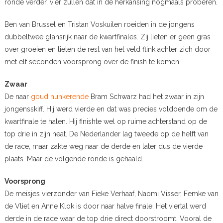
ronde verder, vier zullen dat in de herkansing nogmaals proberen.
Ben van Brussel en Tristan Voskuilen roeiden in de jongens
dubbeltwee glansrijk naar de kwartfinales. Zij lieten er geen gras
over groeien en lieten de rest van het veld flink achter zich door
met elf seconden voorsprong over de finish te komen.
Zwaar
De naar
goud hunkerende
Bram Schwarz had het zwaar in zijn
jongensskiff. Hij werd vierde en dat was precies voldoende om de
kwartfinale te halen. Hij finishte wel op ruime achterstand op de
top drie in zijn heat. De Nederlander lag tweede op de helft van
de race, maar zakte weg naar de derde en later dus de vierde
plaats. Maar de volgende ronde is gehaald.
Voorsprong
De meisjes vierzonder van Fieke Verhaaf, Naomi Visser, Femke van
de Vliet en Anne Klok is door naar halve finale. Het viertal werd
derde in de race waar de top drie direct doorstroomt. Vooral de