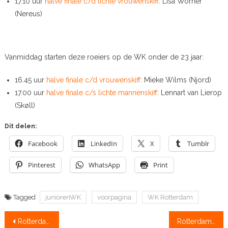
17.10 uur
halve finale c/d lichte vrouwenskiff
: Lisa Wörner
(Nereus)
Vanmiddag starten deze roeiers op de WK onder de 23 jaar:
16.45 uur
halve finale c/d vrouwenskiff
: Mieke Wilms (Njord)
17.00 uur
halve finale c/s lichte mannenskiff
: Lennart van Lierop
(Skøll)
Dit delen:
Facebook
LinkedIn
X
Tumblr
Pinterest
WhatsApp
Print
Tagged
juniorenWK
voorpagina
WK Rotterdam
Bericht
Rotterdam vandaag: aftrap wereldkampioenschappen voor junioren
Rotterdam vandaag: wk-avontuur Bart Lukkes gestrand