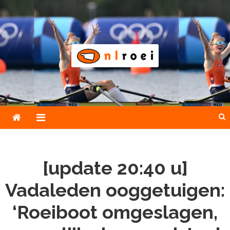
Skip
to
content
NLroei
Roeinieuws Nieuws en achtergronden over roeien
[update 20:40 u]
Vadaleden ooggetuigen:
‘Roeiboot omgeslagen,