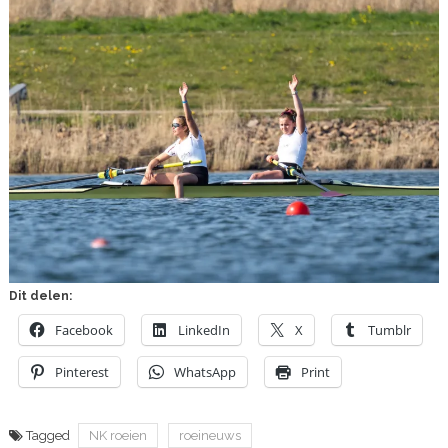
Dit delen:
Facebook
LinkedIn
X
Tumblr
Pinterest
WhatsApp
Print
Tagged
NK roeien
roeineuws