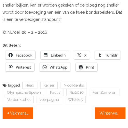
sneller blijken, kan er worden gekeken of de ploeg nog sneller
wordt door toevoeging van één van de twee bondsroeisters. Dat
is een te verdedigen standpunt.”
© NLroei, 20 – 2 – 2016
Dit delen:
Facebook
LinkedIn
X
Tumblr
Pinterest
WhatsApp
Print
Tagged
Head
Keijser
Nico Rienks
Olympische Spelen
Paulis
Rio2016
Van Zomeren
Verdonkschot
voorpagina
WK2015
Bericht
Vakmanschap aan de Thames
Winterwedstrijden voor zondag afgelast
navigatie