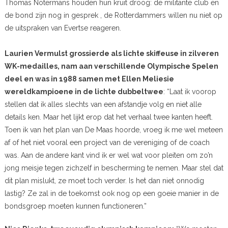
Thomas Notermans houden hun kruit droog: de militante club en
de bond zijn nog in gesprek , de Rotterdammers willen nu niet op
de uitspraken van Evertse reageren.
Laurien Vermulst grossierde als lichte skiffeuse in zilveren
WK-medailles, nam aan verschillende Olympische Spelen
deel en was in 1988 samen met Ellen Meliesie
wereldkampioene in de lichte dubbeltwee
: “Laat ik voorop
stellen dat ik alles slechts van een afstandje volg en niet alle
details ken. Maar het lijkt erop dat het verhaal twee kanten heeft.
Toen ik van het plan van De Maas hoorde, vroeg ik me wel meteen
af of het niet vooral een project van de vereniging of de coach
was. Aan de andere kant vind ik er wel wat voor pleiten om zo’n
jong meisje tegen zichzelf in bescherming te nemen. Maar stel dat
dit plan mislukt, ze moet toch verder. Is het dan niet onnodig
lastig? Ze zal in de toekomst ook nog op een goeie manier in de
bondsgroep moeten kunnen functioneren.”