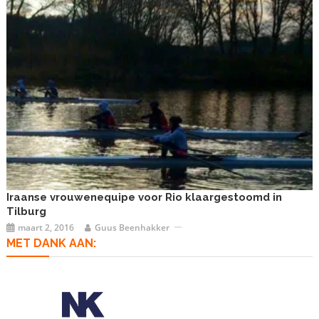
Iraanse vrouwenequipe voor Rio klaargestoomd in
Tilburg
maart 2, 2016
Guus Beenhakker
MET DANK AAN: