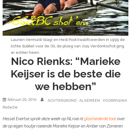
Laurien Vermulst (slag) en Hedi Poot kwalificeerden in 1999 de
lichte dubbel voor de OS, de ploeg van Josy Verdonkschot ging
er echter heen.
Nico Rienks: “Marieke
Keijser is de beste die
we hebben”
februari 20, 2016
ACHTERGROND
ALGEMEEN
VOORPAGINA
Redactie
Hessel Evertse sprak deze week op NLroei.nl
glashelderde taal
over
de op eigen houtje roeiende Marieke Keijser en Amber van Zomeren.