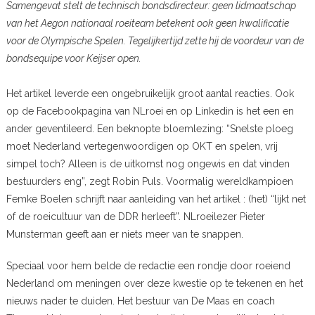
Samengevat stelt de technisch bondsdirecteur: geen lidmaatschap
van het Aegon nationaal roeiteam betekent ook geen kwalificatie
voor de Olympische Spelen. Tegelijkertijd zette hij de voordeur van de
bondsequipe voor Keijser open.
Het artikel leverde een ongebruikelijk groot aantal reacties. Ook
op de Facebookpagina van NLroei en op Linkedin is het een en
ander geventileerd. Een beknopte bloemlezing: “Snelste ploeg
moet Nederland vertegenwoordigen op OKT en spelen, vrij
simpel toch? Alleen is de uitkomst nog ongewis en dat vinden
bestuurders eng”, zegt Robin Puls. Voormalig wereldkampioen
Femke Boelen schrijft naar aanleiding van het artikel : (het) “lijkt net
of de roeicultuur van de DDR herleeft”. NLroeilezer Pieter
Munsterman geeft aan er niets meer van te snappen.
Speciaal voor hem belde de redactie een rondje door roeiend
Nederland om meningen over deze kwestie op te tekenen en het
nieuws nader te duiden. Het bestuur van De Maas en coach