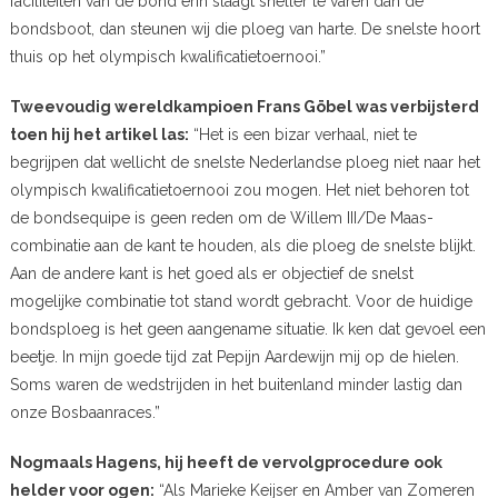
faciliteiten van de bond erin slaagt sneller te varen dan de
bondsboot, dan steunen wij die ploeg van harte. De snelste hoort
thuis op het olympisch kwalificatietoernooi.”
Tweevoudig wereldkampioen Frans Göbel was verbijsterd
toen hij het artikel las:
“Het is een bizar verhaal, niet te
begrijpen dat wellicht de snelste Nederlandse ploeg niet naar het
olympisch kwalificatietoernooi zou mogen. Het niet behoren tot
de bondsequipe is geen reden om de Willem III/De Maas-
combinatie aan de kant te houden, als die ploeg de snelste blijkt.
Aan de andere kant is het goed als er objectief de snelst
mogelijke combinatie tot stand wordt gebracht. Voor de huidige
bondsploeg is het geen aangename situatie. Ik ken dat gevoel een
beetje. In mijn goede tijd zat Pepijn Aardewijn mij op de hielen.
Soms waren de wedstrijden in het buitenland minder lastig dan
onze Bosbaanraces.”
Nogmaals Hagens, hij heeft de vervolgprocedure ook
helder voor ogen:
“Als Marieke Keijser en Amber van Zomeren