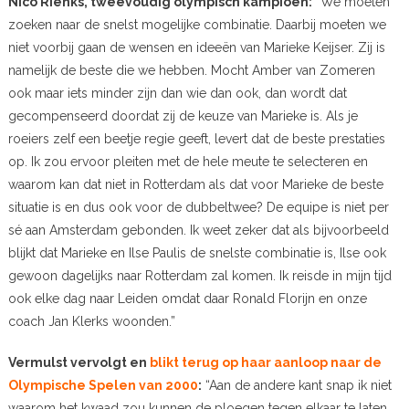
Nico Rienks, tweevoudig olympisch kampioen:
“We moeten
zoeken naar de snelst mogelijke combinatie. Daarbij moeten we
niet voorbij gaan de wensen en ideeën van Marieke Keijser. Zij is
namelijk de beste die we hebben. Mocht Amber van Zomeren
ook maar iets minder zijn dan wie dan ook, dan wordt dat
gecompenseerd doordat zij de keuze van Marieke is. Als je
roeiers zelf een beetje regie geeft, levert dat de beste prestaties
op. Ik zou ervoor pleiten met de hele meute te selecteren en
waarom kan dat niet in Rotterdam als dat voor Marieke de beste
situatie is en dus ook voor de dubbeltwee? De equipe is niet per
sé aan Amsterdam gebonden. Ik weet zeker dat als bijvoorbeeld
blijkt dat Marieke en Ilse Paulis de snelste combinatie is, Ilse ook
gewoon dagelijks naar Rotterdam zal komen. Ik reisde in mijn tijd
ook elke dag naar Leiden omdat daar Ronald Florijn en onze
coach Jan Klerks woonden.”
Vermulst vervolgt en
blikt terug op haar aanloop naar de
Olympische Spelen van 2000
:
“Aan de andere kant snap ik niet
waarom het kwaad zou kunnen de ploegen tegen elkaar te laten