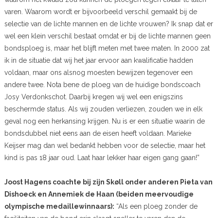
varen. Waarom wordt er bijvoorbeeld verschil gemaakt bij de
selectie van de lichte mannen en de lichte vrouwen? Ik snap dat er
wel een klein verschil bestaat omdat er bij de lichte mannen geen
bondsploeg is, maar het blijft meten met twee maten. In 2000 zat
ik in de situatie dat wij het jaar ervoor aan kwalificatie hadden
voldaan, maar ons alsnog moesten bewijzen tegenover een
andere twee. Nota bene de ploeg van de huidige bondscoach
Josy Verdonkschot. Daarbij kregen wij wel een enigszins
beschermde status. Als wij zouden verliezen, zouden we in elk
geval nog een herkansing krijgen. Nu is er een situatie waarin de
bondsdubbel niet eens aan de eisen heeft voldaan. Marieke
Keijser mag dan wel bedankt hebben voor de selectie, maar het
kind is pas 18 jaar oud. Laat haar lekker haar eigen gang gaan!”
Joost Hagens coachte bij zijn Skøll onder anderen Pieta van
Dishoeck en Annemiek de Haan (beiden meervoudige
olympische medaillewinnaars):
“Als een ploeg zonder de