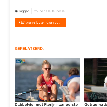
Tagged
Coupe de la Jeunesse
Bericht
Elf oranje boten gaan voor de Coupe
navigatie
GERELATEERD:
Dubbelvier met Florijn naar eerste
Getraumatis