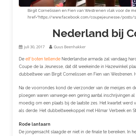
Birgit Cornelissen en Fien van Westrenen vlak voor de m
href="https://www.facebook.com/coupejeunesse/posts/1
Nederland bij Co
juli 30, 2017
Guus Beenhakker
De
elf boten tellende
Nederlandse armada zal vandaag hard 
Coupe de la Jeunesse, dat dit weekeinde in Hazewinkel plaat
dubbeltwee van Birgit Cornelissen en Fien van Westrenen. H
Na de voorrondes kond de vierzonder van de meisjes en de 
ploegen waren vanwege een gering aantal inschrijvingen al 
moedig om een plaats bij de laatste zes. Het kwartet werd v
als derde. Het dubbeltweekoppel met Hilmar Verbeek en Ste
Rode lantaarn
De jongensacht slaagde er niet in de finale te bereiken. In 