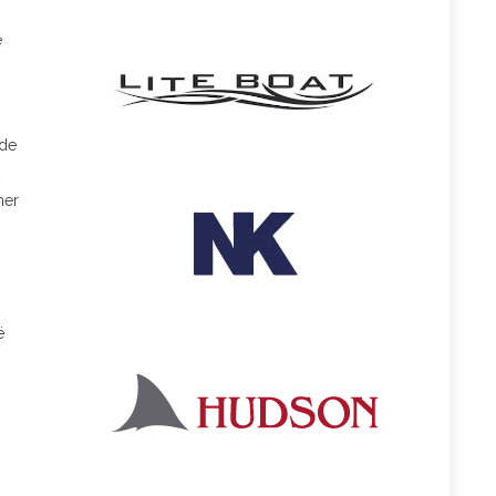
e
 de
mer
ë