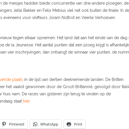
an de meisjes hadden beide concurrentie van drie andere ploegen, de
gers Jelle Bakker en Felix Mebius viel net ook buiten de finale. In d
was eveneens voor skiffeurs Joram Nottrot en Veerle Verhoeven.
pnieuw tegen elkaar opnemen. Het land dat aan het einde van de dag
de la Jeunesse. Het aantal punten dat een ploeg krijgt is afhankelijk
an vier inschrijvingen, dan ontvangt de winnaar vier punten, de num
vende plaats
in de lijst van dertien deelnemende landen. De Britten
eer het vaakst gewonnen door de Groot-Brittannië, gevolgd door Itali
r huis nam. De races van gisteren zijn terug te vinden op de
andaag staat
hier.
Pinterest
WhatsApp
Print