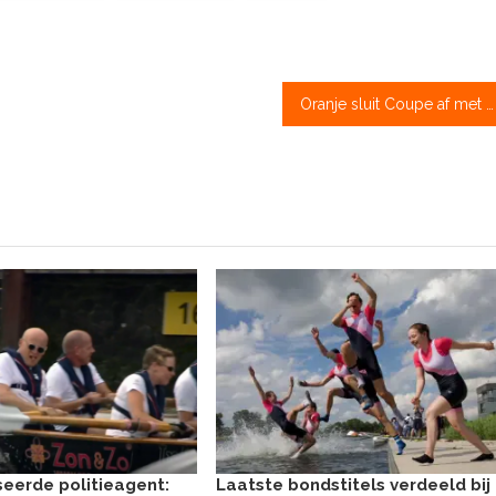
Oranje sluit Coupe af met zevende plaats
eerde politieagent:
Laatste bondstitels verdeeld bij