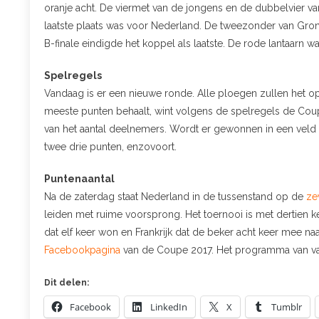
oranje acht. De viermet van de jongens en de dubbelvier v
laatste plaats was voor Nederland. De tweezonder van Gronin
B-finale eindigde het koppel als laatste. De rode lantaarn 
Spelregels
Vandaag is er een nieuwe ronde. Alle ploegen zullen het o
meeste punten behaalt, wint volgens de spelregels de Coupe 
van het aantal deelnemers. Wordt er gewonnen in een veld v
twee drie punten, enzovoort.
Puntenaantal
Na de zaterdag staat Nederland in de tussenstand op de
ze
leiden met ruime voorsprong. Het toernooi is met dertien k
dat elf keer won en Frankrijk dat de beker acht keer mee naa
Facebookpagina
van de Coupe 2017. Het programma van v
Dit delen:
Facebook
LinkedIn
X
Tumblr