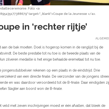
edailleceremonie. Foto: <a
895435177388679" target="_blank">Coupe de la Jeunesse </a>.
upe in ‘rechter rijtje’
ALGEME
aan de bak moeten. Doel is hogerop komen in de ranglijst bij de
svindt. De beste prestatie tot nu toe is de tweede plaats van de
un zilveren medaille is het enige behaalde eremetaal tot nu toe.
jongensdubbelvier rekenen op een plaats in de eindstrijd. Drie
verzekerd van een directe finale. De vierzonder van de jongens stree
ierde en was daardoor veroordeeld tot de B-finale. Daar eindigden zi
fan Slagter aan boord won de B-finale.
het veld met zeven inschrijvingen moest er één afvallen, dat bleek de