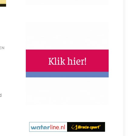
EN
d
j