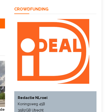
CROWDFUNDING
Redactie NLroei
Koningsweg 45B
 de
3582GB Utrecht