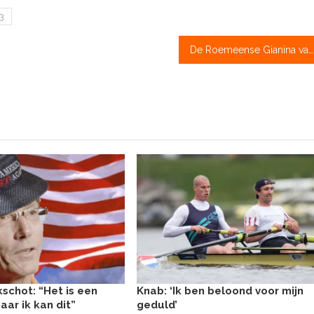
3
De Roemeense Gianina van Groningen hoopt anderen te inspireren met haar verhaal
schot: “Het is een
Knab: ‘Ik ben beloond voor mijn
aar ik kan dit”
geduld’