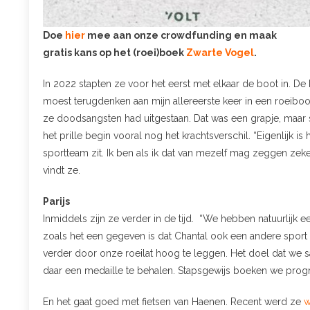
Doe
hier
mee aan onze crowdfunding en maak
gratis kans op het (roei)boek
Zwarte Vogel
.
In 2022 stapten ze voor het eerst met elkaar de boot in. De 
moest terugdenken aan mijn allereerste keer in een roeiboo
ze doodsangsten had uitgestaan. Dat was een grapje, maar 
het prille begin vooral nog het krachtsverschil. “Eigenlijk is
sportteam zit. Ik ben als ik dat van mezelf mag zeggen zeker
vindt ze.
Parijs
Inmiddels zijn ze verder in de tijd. “We hebben natuurlijk e
zoals het een gegeven is dat Chantal ook een andere sport d
verder door onze roeilat hoog te leggen. Het doel dat we s
daar een medaille te behalen. Stapsgewijs boeken we progr
En het gaat goed met fietsen van Haenen. Recent werd ze
w