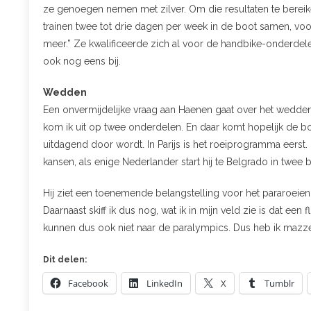
ze genoegen nemen met zilver. Om die resultaten te bereike
trainen twee tot drie dagen per week in de boot samen, voo
meer.” Ze kwalificeerde zich al voor de handbike-onderdele
ook nog eens bij.
Wedden
Een onvermijdelijke vraag aan Haenen gaat over het wedden op
kom ik uit op twee onderdelen. En daar komt hopelijk de boot b
uitdagend door wordt. In Parijs is het roeiprogramma eerst
kansen, als enige Nederlander start hij te Belgrado in twee bot
Hij ziet een toenemende belangstelling voor het pararoeien
Daarnaast skiff ik dus nog, wat ik in mijn veld zie is dat ee
kunnen dus ook niet naar de paralympics. Dus heb ik mazze
Dit delen:
Facebook
LinkedIn
X
Tumblr