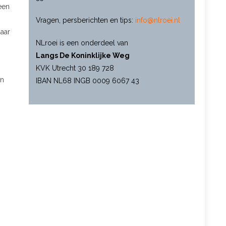
een
Vragen, persberichten en tips:
info@nlroei.nl
daar
NLroei is een onderdeel van
Langs De Koninklijke Weg
KVK Utrecht 30 189 728
en
IBAN NL68 INGB 0009 6067 43