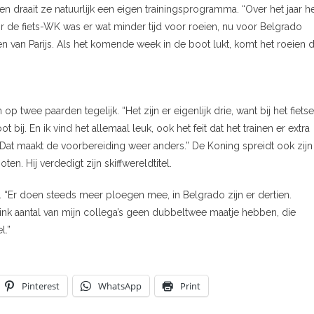
n draait ze natuurlijk een eigen trainingsprogramma. “Over het jaar h
r de fiets-WK was er wat minder tijd voor roeien, nu voor Belgrado
n van Parijs. Als het komende week in de boot lukt, komt het roeien 
 twee paarden tegelijk. “Het zijn er eigenlijk drie, want bij het fiets
ij. En ik vind het allemaal leuk, ook het feit dat het trainen er extra
. Dat maakt de voorbereiding weer anders.” De Koning spreidt ook zijn
en. Hij verdedigt zijn skiffwereldtitel.
. “Er doen steeds meer ploegen mee, in Belgrado zijn er dertien.
n flink aantal van mijn collega’s geen dubbeltwee maatje hebben, die
l.”
Pinterest
WhatsApp
Print