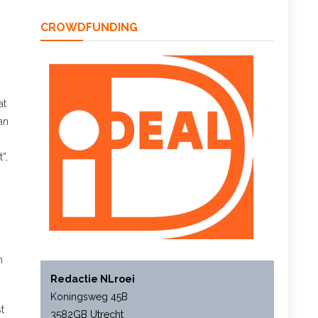
CROWDFUNDING
at
an
”,
n
Redactie NLroei
Koningsweg 45B
t
3582GB Utrecht