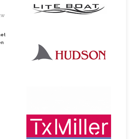
EW
n
het
en