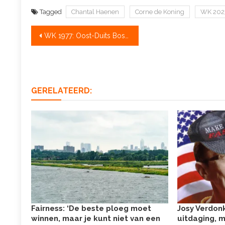
Tagged
Chantal Haenen
Corne de Koning
WK 202
Bericht
WK 1977: Oost-Duits Bosbaanfeest
navigatie
GERELATEERD:
Fairness: ‘De beste ploeg moet
Josy Verdonk
winnen, maar je kunt niet van een
uitdaging, m