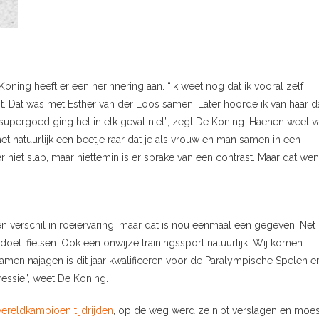
Koning heeft er een herinnering aan. “Ik weet nog dat ik vooral zelf
t. Dat was met Esther van der Loos samen. Later hoorde ik van haar d
supergoed ging het in elk geval niet”, zegt De Koning. Haenen weet v
 het natuurlijk een beetje raar dat je als vrouw en man samen in een
 niet slap, maar niettemin is er sprake van een contrast. Maar dat went
en verschil in roeiervaring, maar dat is nou eenmaal een gegeven. Net
oet: fietsen. Ook een onwijze trainingssport natuurlijk. Wij komen
amen najagen is dit jaar kwalificeren voor de Paralympische Spelen e
essie”, weet De Koning.
ereldkampioen tijdrijden
, op de weg werd ze nipt verslagen en moes