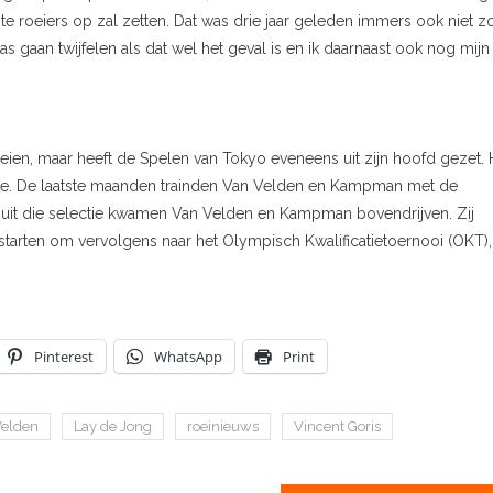
 roeiers op zal zetten. Dat was drie jaar geleden immers ook niet zo
as gaan twijfelen als dat wel het geval is en ik daarnaast ook nog mijn
oeien, maar heeft de Spelen van Tokyo eveneens uit zijn hoofd gezet. H
wee. De laatste maanden trainden Van Velden en Kampman met de
anuit die selectie kwamen Van Velden en Kampman bovendrijven. Zij
 starten om vervolgens naar het Olympisch Kwalificatietoernooi (OKT),
Pinterest
WhatsApp
Print
Velden
Lay de Jong
roeinieuws
Vincent Goris