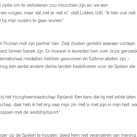
 optie om te verbeteren zou misschien zijn als we een
lgen, maar dat ziet er niet in”, stelt Lukkes (28). “Ik heb ook niet
m bij mijn ouders te gaan wonen.”
in Poznan met zijn partner Van Zeijl doelen gesteld waaraan voldaan
est binnen bereik zijn. En hoewel ik tevreden ben over onze geroeid
ernationaal medailles hebben gewonnen en fulltime atleten zijn –
nog een aantal andere sterke landen kwalificeren voor de Spelen die
 het Hoogheemraadschap Rijnland. Een kans die hij niet wilde laten
ap, daar heb ik het erg naar mijn zin. Het is met pijn in mijn hart, wa
stoppen met de wedstrijdsport.”
langer op de Spelen te houden, deed hem niet veranderen van mening. 