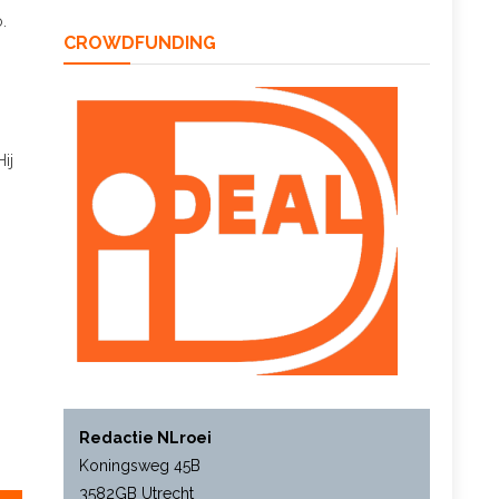
.
CROWDFUNDING
ij
Redactie NLroei
Koningsweg 45B
3582GB Utrecht