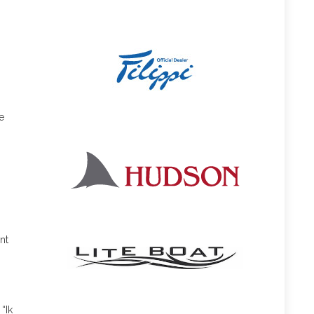
e
nt
“Ik