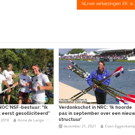
NLroei verkiezingen: EK, welk mannengoud was het allerb
n NOC*NSF-bestuur: “Ik
Verdonkschot in NRC: ‘Ik hoorde
 eerst gesolliciteerd”
pas in september over een nieu
structuur’
 2018
Anne de Lange
december 21, 2021
Coen Eggenkam