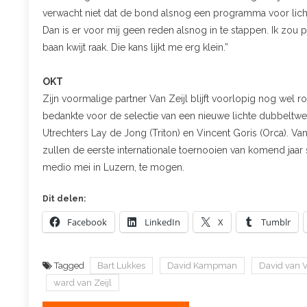
verwacht niet dat de bond alsnog een programma voor lichte
Dan is er voor mij geen reden alsnog in te stappen. Ik zou p
baan kwijt raak. Die kans lijkt me erg klein.”
OKT
Zijn voormalige partner Van Zeijl blijft voorlopig nog wel r
bedankte voor de selectie van een nieuwe lichte dubbelt
Utrechters Lay de Jong (Triton) en Vincent Goris (Orca). V
zullen de eerste internationale toernooien van komend jaar
medio mei in Luzern, te mogen.
Dit delen:
Facebook
LinkedIn
X
Tumblr
Tagged
Bart Lukkes
David Kampman
David van 
ward van Zeijl