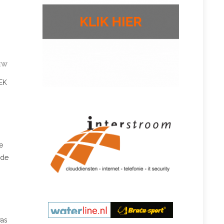
EW
 EK
e
 de
was