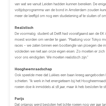
van wat we vanuit Leiden hadden kunnen bereiken. De enige
voltijdsprogramma van de bond in Amsterdam zouden kunnen vo
meer de leeftijd om nog een studielening af te sluiten of o
Realistisch
De voormalig student uit Delft had voorafgaand aan de EK 
moest worden om verder te gaan. “Plaatsing voor Tokyo mo
races – we zaten binnen een bootlengte van ploegen die int
voldeden we niet aan onze eigen eisen. Zo moeten er zich 
voor ons eindigden. We moeten realistisch zijn.”
Hoogheemraadschap
Ook speelde mee dat Lukkes een baan kreeg aangeboden bij
schieten. “Ik werk in het energieteam bij het Hoogheemraadsch
roeien doe ik inmiddels al 18 jaar, maar ik heb besloten te 
Parijs
Dat onlangs werd besloten het lichte roeien nog vier jaar 