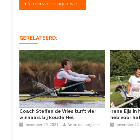
Bericht
NLroei verkiezingen: wie is hét talent?
navigatie
GERELATEERD:
Coach Steffen de Vries turft vier
Irene Eijs i
winnaars bij koude Hel
heb voor het
november 29, 2021
Anne de Lange
november 22,