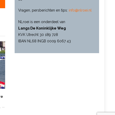
este?
Vragen, persberichten en tips:
info@nlroei.nl
NLroei is een onderdeel van
Langs De Koninklijke Weg
KVK Utrecht 30 189 728
IBAN NL68 INGB 0009 6067 43
we
p