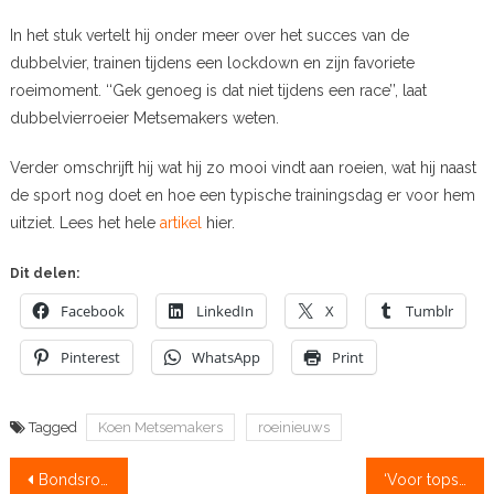
In het stuk vertelt hij onder meer over het succes van de
dubbelvier, trainen tijdens een lockdown en zijn favoriete
roeimoment. ‘‘Gek genoeg is dat niet tijdens een race’’, laat
dubbelvierroeier Metsemakers weten.
Verder omschrijft hij wat hij zo mooi vindt aan roeien, wat hij naast
de sport nog doet en hoe een typische trainingsdag er voor hem
uitziet. Lees het hele
artikel
hier.
Dit delen:
Facebook
LinkedIn
X
Tumblr
Pinterest
WhatsApp
Print
Tagged
Koen Metsemakers
roeinieuws
Bericht
Bondsroeiers vliegen uit voor trainingskampen
‘Voor topsporters geen avondklok’