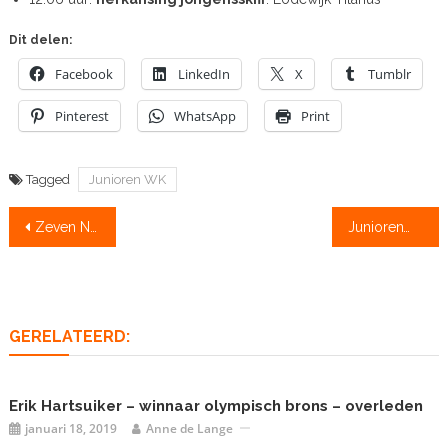
Dit delen:
Facebook
LinkedIn
X
Tumblr
Pinterest
WhatsApp
Print
Tagged
Junioren WK
Bericht
Zeven Nederlandse juniorenploegen starten wereldkampioenschappen
JuniorenWK: De meisjes scullers varen vooraan
navigatie
GERELATEERD:
Erik Hartsuiker – winnaar olympisch brons – overleden
januari 18, 2019
Anne de Lange