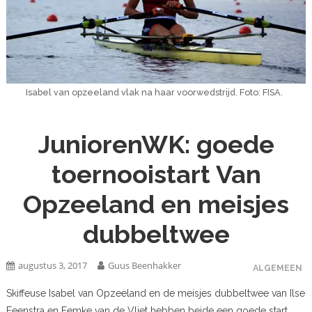
Isabel van opzeeland vlak na haar voorwedstrijd. Foto: FISA.
JuniorenWK: goede
toernooistart Van
Opzeeland en meisjes
dubbeltwee
augustus 3, 2017
Guus Beenhakker
ALGEMEEN
Skiffeuse Isabel van Opzeeland en de meisjes dubbeltwee van Ilse
Feenstra en Femke van de Vliet hebben beide een goede start