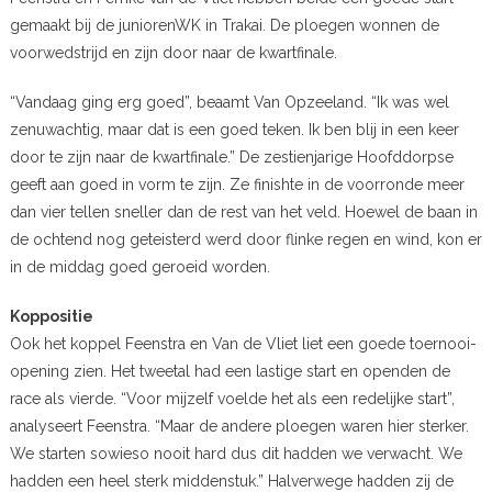
gemaakt bij de juniorenWK in Trakai. De ploegen wonnen de
voorwedstrijd en zijn door naar de kwartfinale.
“Vandaag ging erg goed”, beaamt Van Opzeeland. “Ik was wel
zenuwachtig, maar dat is een goed teken. Ik ben blij in een keer
door te zijn naar de kwartfinale.” De zestienjarige Hoofddorpse
geeft aan goed in vorm te zijn. Ze finishte in de voorronde meer
dan vier tellen sneller dan de rest van het veld. Hoewel de baan in
de ochtend nog geteisterd werd door flinke regen en wind, kon er
in de middag goed geroeid worden.
Koppositie
Ook het koppel Feenstra en Van de Vliet liet een goede toernooi-
opening zien. Het tweetal had een lastige start en openden de
race als vierde. “Voor mijzelf voelde het als een redelijke start”,
analyseert Feenstra. “Maar de andere ploegen waren hier sterker.
We starten sowieso nooit hard dus dit hadden we verwacht. We
hadden een heel sterk middenstuk.” Halverwege hadden zij de