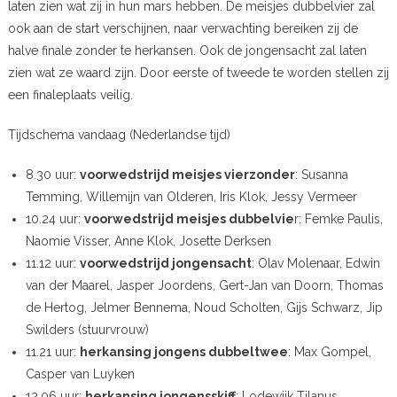
laten zien wat zij in hun mars hebben. De meisjes dubbelvier zal
ook aan de start verschijnen, naar verwachting bereiken zij de
halve finale zonder te herkansen. Ook de jongensacht zal laten
zien wat ze waard zijn. Door eerste of tweede te worden stellen zij
een finaleplaats veilig.
Tijdschema vandaag (Nederlandse tijd)
8.30 uur:
voorwedstrijd meisjes vierzonder
: Susanna
Temming, Willemijn van Olderen, Iris Klok, Jessy Vermeer
10.24 uur:
voorwedstrijd meisjes dubbelvie
r: Femke Paulis,
Naomie Visser, Anne Klok, Josette Derksen
11.12 uur:
voorwedstrijd jongensacht
: Olav Molenaar, Edwin
van der Maarel, Jasper Joordens, Gert-Jan van Doorn, Thomas
de Hertog, Jelmer Bennema, Noud Scholten, Gijs Schwarz, Jip
Swilders (stuurvrouw)
11.21 uur:
herkansing jongens dubbeltwee
: Max Gompel,
Casper van Luyken
12.06 uur:
herkansing jongensskiff
: Lodewijk Tilanus