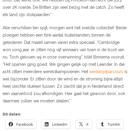
boot. Dat werkt ook. We hebben bij Princeton een acht die 5:23
over 2K roeide. De Britten zijn veel bezig met de catch. Zo heeft
elk land zijn stokpaarden.”
Alle verschillen ten spijt, morgen wint het snelste collectief. Beide
ploegen hebben een flink aantal buitenlanders binnen de
gelederen. Dat maakt samen varen extra speciaal. “Cambridge
won vorig jaar, er zitten nog vijf winnaars van toen in de boot van
nu. Toch geloven wij in onze overwinning”, blikt Binnema vooruit.
“Het sparren ging goed. We gingen gelijk op met Leander. In die
acht zitten meerdere wereldkampioenen. Het
wedstrijdparcours
is
wel bijzonder. Er zitten door de wind en de stroming bijna altijd
heel slechte stukken tussen. Zo slecht dat je in Nederland direct
een vaarverbod zou afkondigen. Hier gaat het gewoon door, ook
daarmee zullen we moeten dealen.”
Dit delen:
Facebook
LinkedIn
X
Tumblr