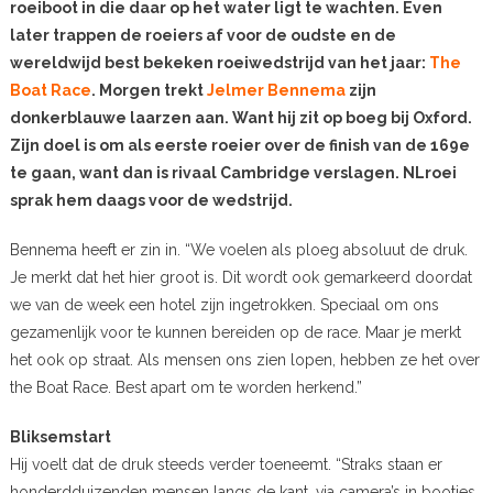
roeiboot in die daar op het water ligt te wachten. Even
later trappen de roeiers af voor de oudste en de
wereldwijd best bekeken roeiwedstrijd van het jaar:
The
Boat Race
. Morgen trekt
Jelmer Bennema
zijn
donkerblauwe laarzen aan. Want hij zit op boeg bij Oxford.
Zijn doel is om als eerste roeier over de finish van de 169e
te gaan, want dan is rivaal Cambridge verslagen. NLroei
sprak hem daags voor de wedstrijd.
Bennema heeft er zin in. “We voelen als ploeg absoluut de druk.
Je merkt dat het hier groot is. Dit wordt ook gemarkeerd doordat
we van de week een hotel zijn ingetrokken. Speciaal om ons
gezamenlijk voor te kunnen bereiden op de race. Maar je merkt
het ook op straat. Als mensen ons zien lopen, hebben ze het over
the Boat Race. Best apart om te worden herkend.”
Bliksemstart
Hij voelt dat de druk steeds verder toeneemt. “Straks staan er
honderdduizenden mensen langs de kant, via camera’s in bootjes