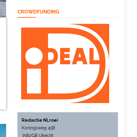
CROWDFUNDING
Redactie NLroei
Koningsweg 45B
3582GB Utrecht