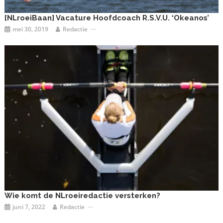
[NLroeiBaan] Vacature Hoofdcoach R.S.V.U. ‘Okeanos’
mei 30, 2019
Redactie
Wie komt de NLroeiredactie versterken?
juni 7, 2022
Redactie