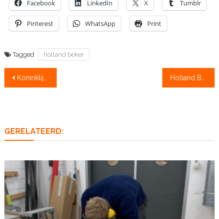
Facebook
LinkedIn
X
Tumblr
Pinterest
WhatsApp
Print
Tagged
holland beker
Bericht
Koninklijke Holland Beker: Martin versus Synek
Holland Beker: Synek skifft met omweg
navigatie
GERELATEERD: