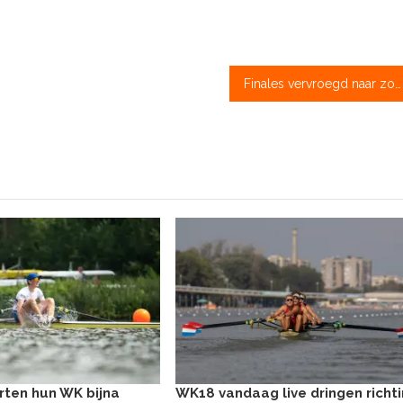
Finales vervroegd naar zondag, alle drie de boten nog in de race
rten hun WK bijna
WK18 vandaag live dringen richt