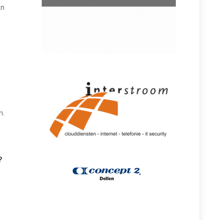
an
n.
?