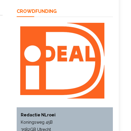
CROWDFUNDING
Redactie NLroei
Koningsweg 45B
3582GB Utrecht