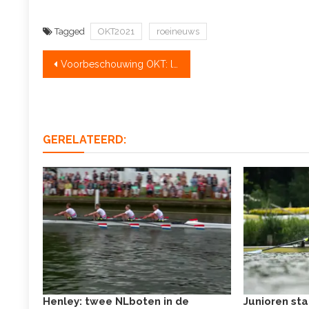
Tagged
OKT2021
roeineuws
Bericht
Voorbeschouwing OKT: laatste kans op Tokyo
navigatie
GERELATEERD:
Henley: twee NLboten in de
Junioren sta