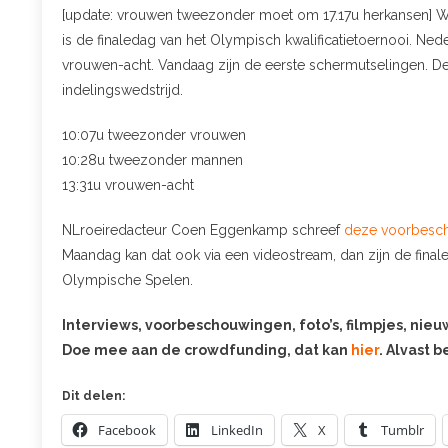
[update: vrouwen tweezonder moet om 17.17u herkansen] Wor
is de finaledag van het Olympisch kwalificatietoernooi. Ned
vrouwen-acht. Vandaag zijn de eerste schermutselingen. De
indelingswedstrijd.
10:07u tweezonder vrouwen
10:28u tweezonder mannen
13:31u vrouwen-acht
NLroeiredacteur Coen Eggenkamp schreef
deze voorbesc
Maandag kan dat ook via een videostream, dan zijn de final
Olympische Spelen.
Interviews, voorbeschouwingen, foto’s, filmpjes, nie
Doe mee aan de crowdfunding, dat kan
hier
. Alvast 
Dit delen:
Facebook
LinkedIn
X
Tumblr