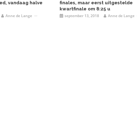
ed, vandaag halve
finales, maar eerst uitgestelde
kwartfinale om 8:25 u
Anne de Lange
september 13, 2018
Anne de Lange