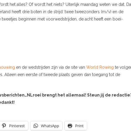
dt het alles? Of wordt het niets? Uiterlijk maandag weten we dat. D
erland heeft drie boten in de strijd: twee tweezonders (m/v) en de
 tweetjes beginnen met voorwedstrijden, de acht heeft een boei-
houwing
en de wedstrijden zijn via de site van
World Rowing
te volge
es. Alleen een eerste of tweede plaats geven dan toegang tot de
uwsberichten…NLroei brengt het allemaal! Steun jij de redactie
bedankt!
Pinterest
WhatsApp
Print