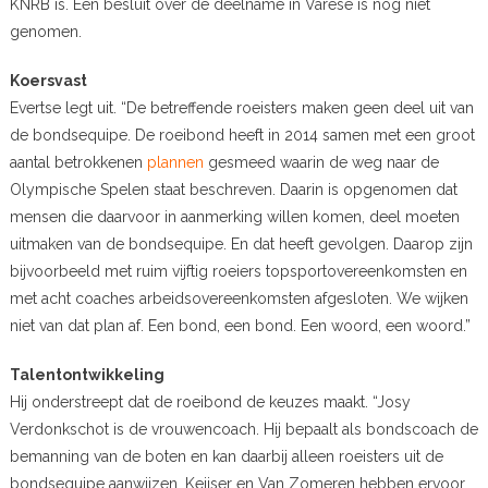
KNRB is. Een besluit over de deelname in Varese is nog niet
genomen.
Koersvast
Evertse legt uit. “De betreffende roeisters maken geen deel uit van
de bondsequipe. De roeibond heeft in 2014 samen met een groot
aantal betrokkenen
plannen
gesmeed waarin de weg naar de
Olympische Spelen staat beschreven. Daarin is opgenomen dat
mensen die daarvoor in aanmerking willen komen, deel moeten
uitmaken van de bondsequipe. En dat heeft gevolgen. Daarop zijn
bijvoorbeeld met ruim vijftig roeiers topsportovereenkomsten en
met acht coaches arbeidsovereenkomsten afgesloten. We wijken
niet van dat plan af. Een bond, een bond. Een woord, een woord.”
Talentontwikkeling
Hij onderstreept dat de roeibond de keuzes maakt. “Josy
Verdonkschot is de vrouwencoach. Hij bepaalt als bondscoach de
bemanning van de boten en kan daarbij alleen roeisters uit de
bondsequipe aanwijzen. Keijser en Van Zomeren hebben ervoor