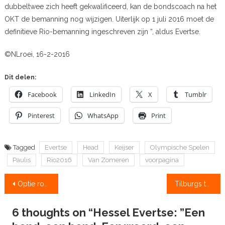
dubbeltwee zich heeft gekwalificeerd, kan de bondscoach na het
OKT de bemanning nog wijzigen. Uiterlijk op 1 juli 2016 moet de
definitieve Rio-bemanning ingeschreven zijn “, aldus Evertse.
©NLroei, 16-2-2016
Dit delen:
Facebook
LinkedIn
X
Tumblr
Pinterest
WhatsApp
Print
Tagged
Evertse
Head
Keijser
Olympische Spelen
Paulis
Rio2016
Van Zomeren
voorpagina
Bericht
Optie roeibaan onder stad Groningen
Tilburgs talent Amber Kraak vaart eigen koers
navigatie
6 thoughts on “
Hessel Evertse: ”Een