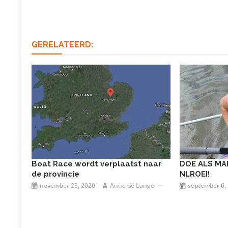
navigatie
GERELATEERD:
Boat Race wordt verplaatst naar
DOE ALS MA
de provincie
NLROEI!
november 28, 2020
Anne de Lange
september 6,