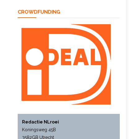
CROWDFUNDING
Redactie NLroei
Koningsweg 45B
3582GB Utrecht