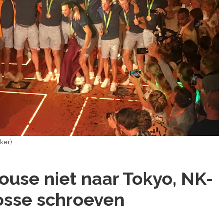
ker).
use niet naar Tokyo, NK-
losse schroeven