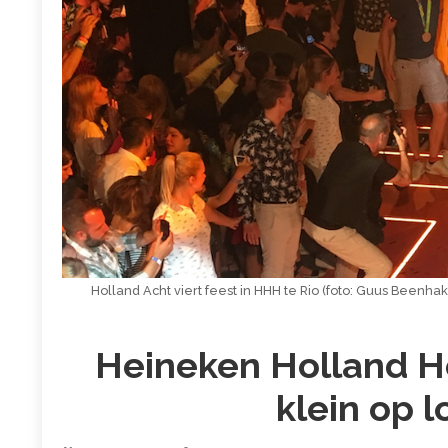
Holland Acht viert feest in HHH te Rio (foto: Guus Beenhak
Heineken Holland Ho
klein op 