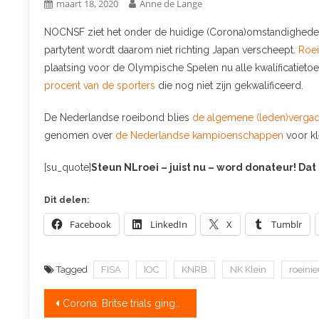
maart 18, 2020
Anne de Lange
NOCNSF ziet het onder de huidige (Corona)omstandighed
partytent wordt daarom niet richting Japan verscheept.
Roei
plaatsing voor de Olympische Spelen nu alle kwalificatiet
procent van de sporters
die nog niet zijn gekwalificeerd.
De Nederlandse roeibond blies
de algemene (leden)vergad
genomen over
de Nederlandse kampioenschappen
voor kl
[su_quote]
Steun NLroei – juist nu – word donateur! Dat
Dit delen:
Facebook
LinkedIn
X
Tumblr
Tagged
FISA
IOC
KNRB
NK Klein
roeini
Bericht
Corona: Britse trials gingen door, seizoen VS geannuleerd