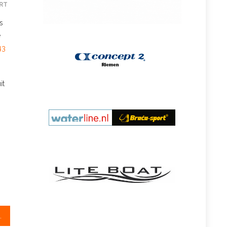
RT
s
e
43
it
ook in je berging’