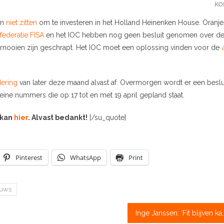
KO
en
niet zitten
om te investeren in het Holland Heinenken House. Oranje
federatie FISA
en het IOC hebben nog geen besluit genomen over d
oernooien zijn geschrapt. Het IOC moet een oplossing vinden voor de
ering
van later deze maand alvast af. Overmorgen wordt er een beslu
eine nummers die op 17 tot en met 19 april gepland staat.
 kan
hier
. Alvast bedankt!
[/su_quote]
Pinterest
WhatsApp
Print
euws
Inge Janssen: ‘Fit blijven kan 