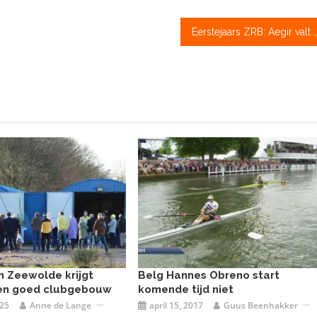
Eerstejaars ZRB: Aegir valt Nereus aan, lichte vrou
n Zeewolde krijgt
Belg Hannes Obreno start
 een goed clubgebouw
komende tijd niet
025
Anne de Lange
april 15, 2017
Guus Beenhakker