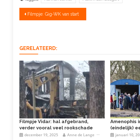
Bericht
Filmpje: Gig-WK van start
navigatie
GERELATEERD:
Filmpje Vidar: hal afgebrand,
Amenophis i
verder vooral veel rookschade
(eindelijk)
december 19, 2025
Anne de Lange
januari 10, 2