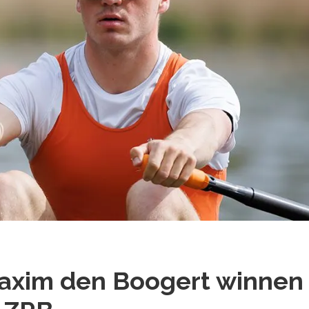
axim den Boogert winnen