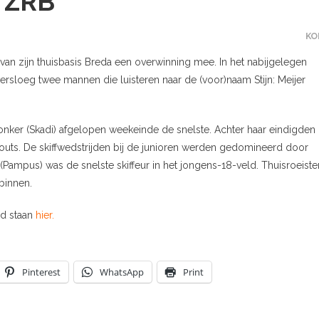
ZRB
KO
 van zijn thuisbasis Breda een overwinning mee. In het nabijgelegen
ersloeg twee mannen die luisteren naar de (voor)naam Stijn: Meijer
Jonker (Skadi) afgelopen weekeinde de snelste. Achter haar eindigden
houts. De skiffwedstrijden bij de junioren werden gedomineerd door
ampus) was de snelste skiffeur in het jongens-18-veld. Thuisroeiste
binnen.
nd staan
hier.
Pinterest
WhatsApp
Print