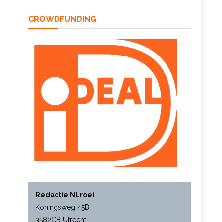
CROWDFUNDING
Redactie NLroei
Koningsweg 45B
3582GB Utrecht