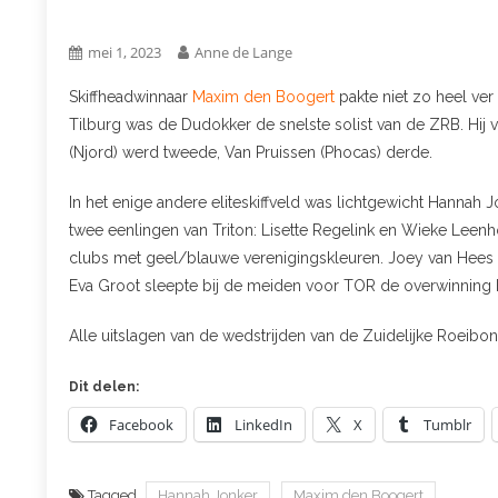
mei 1, 2023
Anne de Lange
Skiffheadwinnaar
Maxim den Boogert
pakte niet zo heel ver
Tilburg was de Dudokker de snelste solist van de ZRB. Hij v
(Njord) werd tweede, Van Pruissen (Phocas) derde.
In het enige andere eliteskiffveld was lichtgewicht Hannah 
twee eenlingen van Triton: Lisette Regelink en Wieke Leen
clubs met geel/blauwe verenigingskleuren. Joey van Hees (P
Eva Groot sleepte bij de meiden voor TOR de overwinning 
Alle uitslagen van de wedstrijden van de Zuidelijke Roeibo
Dit delen:
Facebook
LinkedIn
X
Tumblr
Tagged
Hannah Jonker
Maxim den Boogert