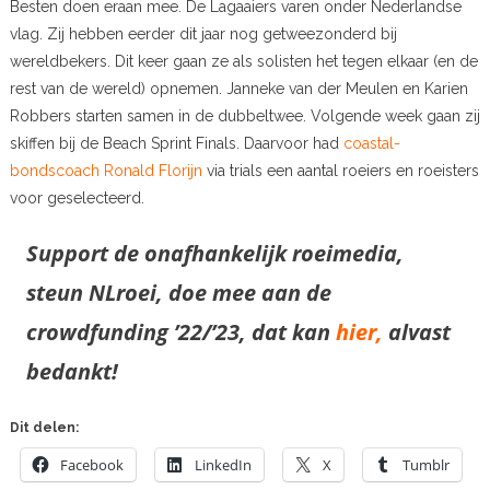
Besten doen eraan mee. De Lagaaiers varen onder Nederlandse
vlag. Zij hebben eerder dit jaar nog getweezonderd bij
wereldbekers. Dit keer gaan ze als solisten het tegen elkaar (en de
rest van de wereld) opnemen. Janneke van der Meulen en Karien
Robbers starten samen in de dubbeltwee. Volgende week gaan zij
skiffen bij de Beach Sprint Finals. Daarvoor had
coastal-
bondscoach Ronald Florijn
via trials een aantal roeiers en roeisters
voor geselecteerd.
Support de onafhankelijk roeimedia,
steun NLroei, doe mee aan de
crowdfunding ’22/’23, dat kan
hier,
alvast
bedankt!
Dit delen:
Facebook
LinkedIn
X
Tumblr