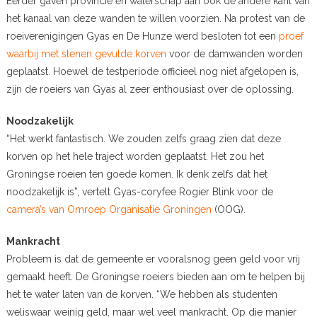
Eerder gaven provincie en waterschap aan ook de andere kant van
het kanaal van deze wanden te willen voorzien. Na protest van de
roeiverenigingen Gyas en De Hunze werd besloten tot een
proef
waarbij met stenen gevulde korven
voor de damwanden worden
geplaatst. Hoewel de testperiode officieel nog niet afgelopen is,
zijn de roeiers van Gyas al zeer enthousiast over de oplossing.
Noodzakelijk
“Het werkt fantastisch. We zouden zelfs graag zien dat deze
korven op het hele traject worden geplaatst. Het zou het
Groningse roeien ten goede komen. Ik denk zelfs dat het
noodzakelijk is”, vertelt Gyas-coryfee Rogier Blink voor de
camera’s van Omroep Organisatie Groningen
(OOG).
Mankracht
Probleem is dat de gemeente er vooralsnog geen geld voor vrij
gemaakt heeft. De Groningse roeiers bieden aan om te helpen bij
het te water laten van de korven. “We hebben als studenten
weliswaar weinig geld, maar wel veel mankracht. Op die manier