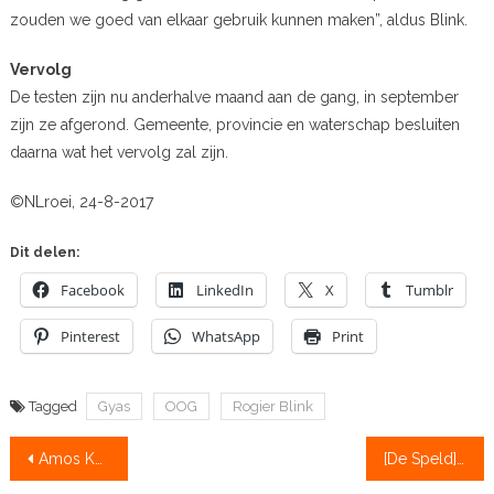
zouden we goed van elkaar gebruik kunnen maken”, aldus Blink.
Vervolg
De testen zijn nu anderhalve maand aan de gang, in september
zijn ze afgerond. Gemeente, provincie en waterschap besluiten
daarna wat het vervolg zal zijn.
©NLroei, 24-8-2017
Dit delen:
Facebook
LinkedIn
X
Tumblr
Pinterest
WhatsApp
Print
Tagged
Gyas
OOG
Rogier Blink
Bericht
Amos Keijser dwingt plek af in dubbelvier
[De Speld] ‘Yana kiest voor Aegir want die hebben mooiste pen’